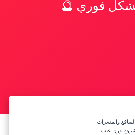
بشكل فوري 🔮
لمنافع والمسرات.
مشروع ورق عنب