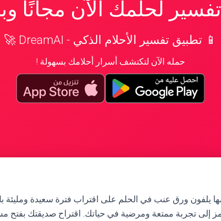
سير لحلمك الآن مجانًا و
📱 تطبيق تفسير الأحلام الذكي - DreamAI 🚀
حمله الآن لتكتشف أسرار أحلامك بسهولة !
ا يلفون ورق عنب في الحلم على اقتراب فترة سعيدة ومليئة با
مز إلى تجربة ممتعة ومرضية في حياتك. اقتراح صديقتك بفتح 