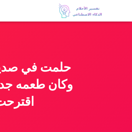
حلمت في صديقت
وكان طعمه جدا
اقترحت