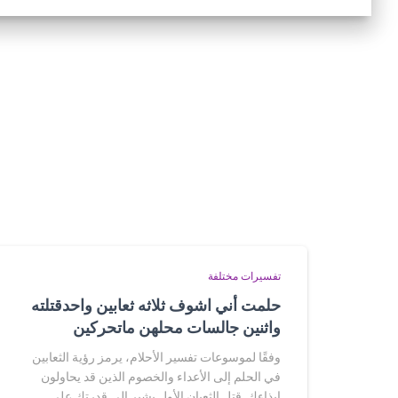
تفسيرات مختلفة
حلمت أني اشوف ثلاثه ثعابين واحدقتلته
واثنين جالسات محلهن ماتحركين
وفقًا لموسوعات تفسير الأحلام، يرمز رؤية الثعابين
في الحلم إلى الأعداء والخصوم الذين قد يحاولون
إيذاءك. قتل الثعبان الأول يشير إلى قدرتك على