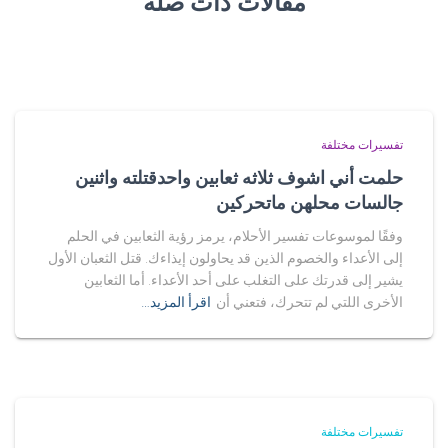
مقالات ذات صلة
تفسيرات مختلفة
حلمت أني اشوف ثلاثه ثعابين واحدقتلته واثنين
جالسات محلهن ماتحركين
وفقًا لموسوعات تفسير الأحلام، يرمز رؤية الثعابين في الحلم
إلى الأعداء والخصوم الذين قد يحاولون إيذاءك. قتل الثعبان الأول
يشير إلى قدرتك على التغلب على أحد الأعداء. أما الثعابين
الأخرى اللتي لم تتحرك، فتعني أن
اقرأ المزيد…
تفسيرات مختلفة