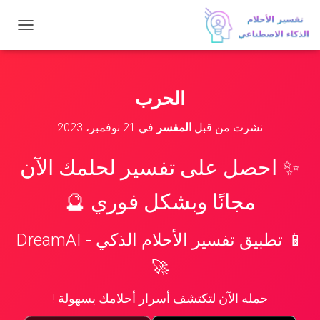
ت
ب
د
ي
ل
الحرب
ا
ل
نشرت من قبل
المفسر
في
21 نوفمبر، 2023
ت
ن
ق
✨ احصل على تفسير لحلمك الآن
ل
مجانًا وبشكل فوري 🔮
📱 تطبيق تفسير الأحلام الذكي - DreamAI
🚀
حمله الآن لتكتشف أسرار أحلامك بسهولة !