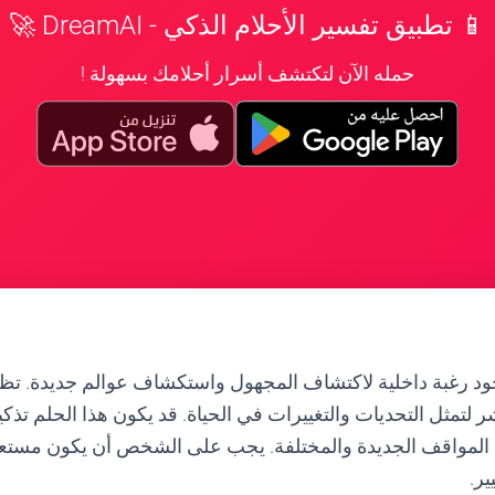
📱 تطبيق تفسير الأحلام الذكي - DreamAI 🚀
حمله الآن لتكتشف أسرار أحلامك بسهولة !
جود رغبة داخلية لاكتشاف المجهول واستكشاف عوالم جديدة. تظ
شر لتمثل التحديات والتغييرات في الحياة. قد يكون هذا الحلم تذك
ع المواقف الجديدة والمختلفة. يجب على الشخص أن يكون مستعدً
ير.