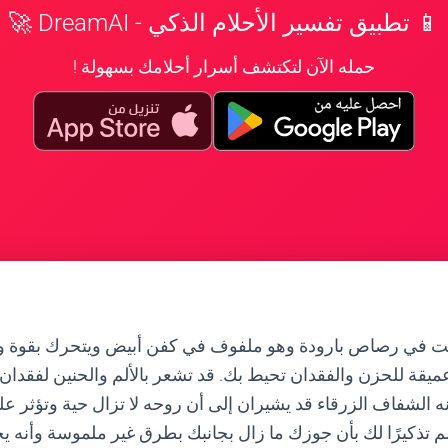
📱 تطبيق تفسير الأحلام الذكي - DreamAI 🚀
حمله الآن لتكتشف أسرار أحلامك بسهولة !
يت في رصاص بارودة وهو ملفوف في كفن أبيض ويتحرك بقوة و
يقة للحزن والفقدان تحيط بك. قد تشعر بالألم والحنين لفقدا
ه الشفاف الزرقاء قد يشيران إلى أن روحه لا تزال حية وتؤثر ع
م تذكيرًا لك بأن جوزك ما زال بجانبك بطرق غير ملموسة وأنه ي