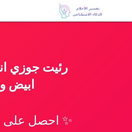
رئيت جوزي ان
ابيض وه
✨ احصل على تف