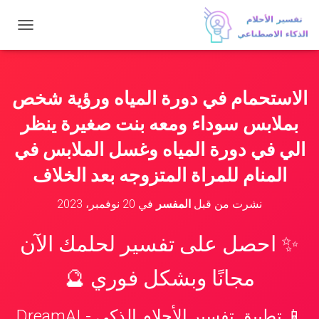
ت
ب
د
ي
ل
الاستحمام في دورة المياه ورؤية شخص
ا
ل
بملابس سوداء ومعه بنت صغيرة ينظر
ت
ن
الي في دورة المياه وغسل الملابس في
ق
المنام للمراة المتزوجه بعد الخلاف
ل
نشرت من قبل
المفسر
في
20 نوفمبر، 2023
✨ احصل على تفسير لحلمك الآن
مجانًا وبشكل فوري 🔮
📱 تطبيق تفسير الأحلام الذكي - DreamAI