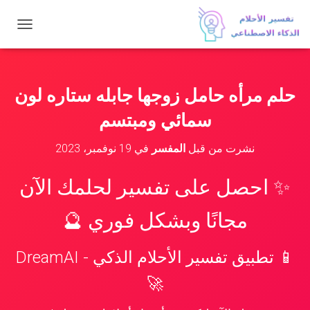
ت
ب
د
ي
ل
حلم مرأه حامل زوجها جابله ستاره لون
ا
ل
سمائي ومبتسم
ت
ن
نشرت من قبل
المفسر
في
19 نوفمبر، 2023
ق
ل
✨ احصل على تفسير لحلمك الآن
مجانًا وبشكل فوري 🔮
📱 تطبيق تفسير الأحلام الذكي - DreamAI
🚀