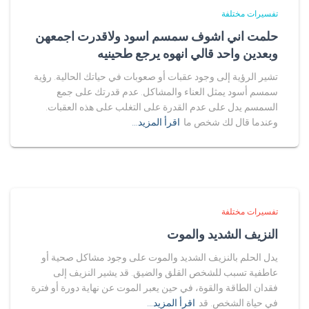
تفسيرات مختلفة
حلمت اني اشوف سمسم اسود ولاقدرت اجمعهن
وبعدين واحد قالي انهوه يرجع طحينيه
تشير الرؤية إلى وجود عقبات أو صعوبات في حياتك الحالية. رؤية
سمسم أسود يمثل العناء والمشاكل. عدم قدرتك على جمع
السمسم يدل على عدم القدرة على التغلب على هذه العقبات.
وعندما قال لك شخص ما
اقرأ المزيد…
تفسيرات مختلفة
النزيف الشديد والموت
يدل الحلم بالنزيف الشديد والموت على وجود مشاكل صحية أو
عاطفية تسبب للشخص القلق والضيق. قد يشير النزيف إلى
فقدان الطاقة والقوة، في حين يعبر الموت عن نهاية دورة أو فترة
في حياة الشخص. قد
اقرأ المزيد…