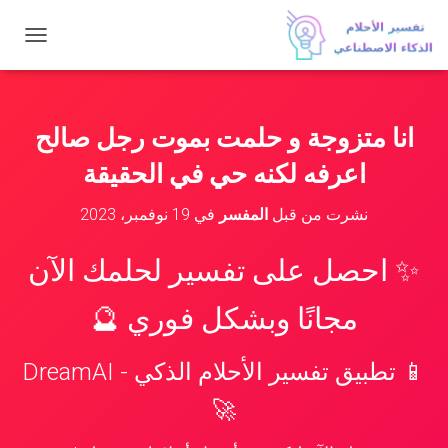
ت
ب
د
ي
ل
انا متزوجة و حلمت بموت رجل صالح
ا
ل
اعرفه لكنه حي في الحقيقة
ت
ن
نشرت من قبل
المفسر
في
19 نوفمبر، 2023
ق
ل
✨ احصل على تفسير لحلمك الآن
مجانًا وبشكل فوري 🔮
📱 تطبيق تفسير الأحلام الذكي - DreamAI
🚀