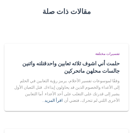
مقالات ذات صلة
تفسيرات مختلفة
حلمت أني اشوف ثلاثه ثعابين واحدقتلته واثنين
جالسات محلهن ماتحركين
وفقًا لموسوعات تفسير الأحلام، يرمز رؤية الثعابين في الحلم
إلى الأعداء والخصوم الذين قد يحاولون إيذاءك. قتل الثعبان الأول
يشير إلى قدرتك على التغلب على أحد الأعداء. أما الثعابين
الأخرى اللتي لم تتحرك، فتعني أن
اقرأ المزيد…