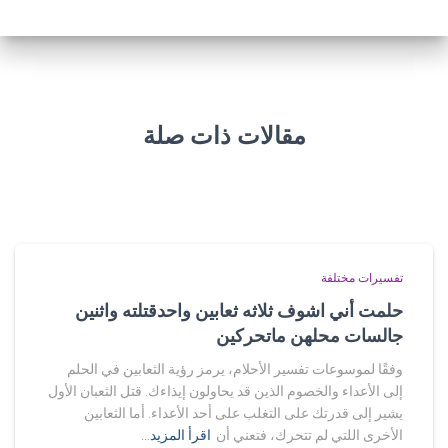
مقالات ذات صلة
تفسيرات مختلفة
حلمت أني اشوف ثلاثه ثعابين واحدقتلته واثنين
جالسات محلهن ماتحركين
وفقًا لموسوعات تفسير الأحلام، يرمز رؤية الثعابين في الحلم
إلى الأعداء والخصوم الذين قد يحاولون إيذاءك. قتل الثعبان الأول
يشير إلى قدرتك على التغلب على أحد الأعداء. أما الثعابين
الأخرى اللتي لم تتحرك، فتعني أن
اقرأ المزيد…