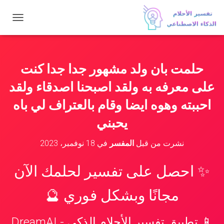
ت
ب
د
ي
ل
حلمت بان ولد مشهور جدا جدا كنت
ا
ل
على معرفه به ولقد اصبحنا اصدقاء ولقد
ت
ن
احببته وهوه ايضا وقام بالعتراف لي باه
ق
يحبني
ل
نشرت من قبل
المفسر
في
18 نوفمبر، 2023
✨ احصل على تفسير لحلمك الآن
مجانًا وبشكل فوري 🔮
📱 تطبيق تفسير الأحلام الذكي - DreamAI