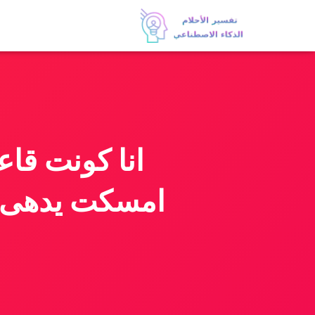
انا كونت قا
امسكت يدهى و