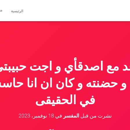
مق
الرئيسية
عد مع اصدقأي و اجت حبيبتي
 حضنته و كان ان انا حا
في الحقيقى
نشرت من قبل
المفسر
في
18 نوفمبر، 2023