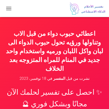
ت
ب
د
ي
ل
اعطائي حبوب دواء من قبل الاب
ا
ل
وتناولها ورؤيه تحول حبوب الدواء الى
ت
ن
لبان واكل اللبان ورميه واستخدام واحد
ق
جديد في المنام للمراه المتزوجه بعد
ل
الخلاف
نشرت من قبل
المفسر
في
18 نوفمبر، 2023
✨ احصل على تفسير لحلمك الآن
مجانًا وبشكل فوري 🔮