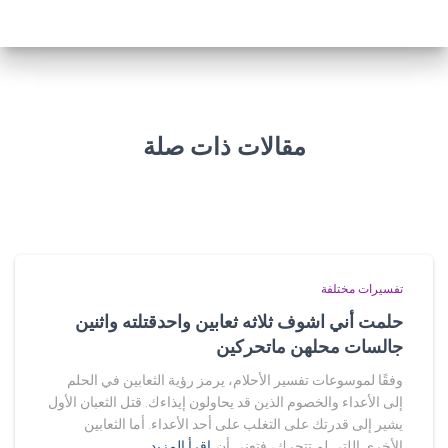
مقالات ذات صلة
تفسيرات مختلفة
حلمت أني اشوف ثلاثه ثعابين واحدقتلته واثنين
جالسات محلهن ماتحركين
وفقًا لموسوعات تفسير الأحلام، يرمز رؤية الثعابين في الحلم
إلى الأعداء والخصوم الذين قد يحاولون إيذاءك. قتل الثعبان الأول
يشير إلى قدرتك على التغلب على أحد الأعداء. أما الثعابين
الأخرى اللتي لم تتحرك، فتعني أن
اقرأ المزيد…