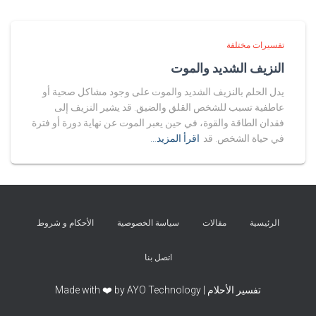
تفسيرات مختلفة
النزيف الشديد والموت
يدل الحلم بالنزيف الشديد والموت على وجود مشاكل صحية أو
عاطفية تسبب للشخص القلق والضيق. قد يشير النزيف إلى
فقدان الطاقة والقوة، في حين يعبر الموت عن نهاية دورة أو فترة
في حياة الشخص. قد
اقرأ المزيد…
الرئيسية
مقالات
سياسة الخصوصية
الأحكام و شروط
اتصل بنا
تفسير الأحلام | Made with ❤️ by AYO Technology