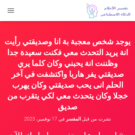
ت
ب
د
ي
ل
يوجد شخص معجبة بة انا وصديقتي رأيت
ا
ل
انة يريد التحدث معي فكنت سعيدة جدا
ت
ن
وظننت انة يحبني وكان كلما يري
ق
صديقتي يفر هاربا واكتشفت في آخر
ل
الحلم انى يحب صديقتي وكان يهرب
خجلا وكان يتحدث معي لكي يتقرب من
صديق
نشرت من قبل
المفسر
في
17 نوفمبر، 2023