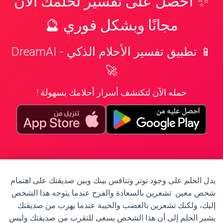
✨ احصل على تفسير لحلمك الآن
مجانًا وبشكل فوري 🔮
📱 تطبيق تفسير الأحلام الذكي - DreamAI
🚀
حمله الآن لتكتشف أسرار أحلامك بسهولة !
يدل الحلم على وجود توتر وتنافس بينك وبين صديقتك على اهتمام
شخص معين. تشعرين بالسعادة والفرح عندما يتوجه هذا الشخص
إليك، ولكنك تشعرين بالغضب والخيبة عندما يهرب من صديقتك.
يشير الحلم إلى أن هذا الشخص يسعى للتقرب من صديقتك وليس