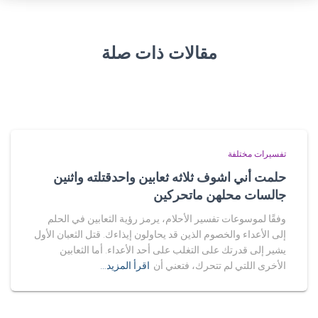
مقالات ذات صلة
تفسيرات مختلفة
حلمت أني اشوف ثلاثه ثعابين واحدقتلته واثنين
جالسات محلهن ماتحركين
وفقًا لموسوعات تفسير الأحلام، يرمز رؤية الثعابين في الحلم
إلى الأعداء والخصوم الذين قد يحاولون إيذاءك. قتل الثعبان الأول
يشير إلى قدرتك على التغلب على أحد الأعداء. أما الثعابين
الأخرى اللتي لم تتحرك، فتعني أن
اقرأ المزيد…