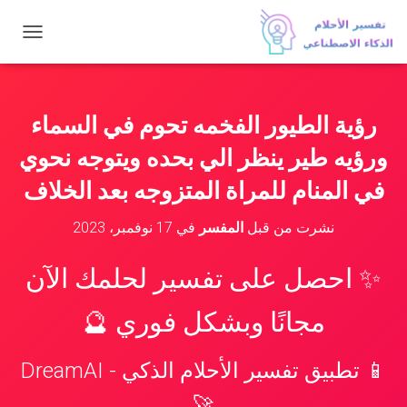
ت
ب
د
ي
ل
رؤية الطيور الفخمه تحوم في السماء
ا
ل
ورؤيه طير ينظر الي بحده ويتوجه نحوي
ت
ن
في المنام للمراة المتزوجه بعد الخلاف
ق
ل
نشرت من قبل
المفسر
في
17 نوفمبر، 2023
✨ احصل على تفسير لحلمك الآن
مجانًا وبشكل فوري 🔮
📱 تطبيق تفسير الأحلام الذكي - DreamAI
🚀