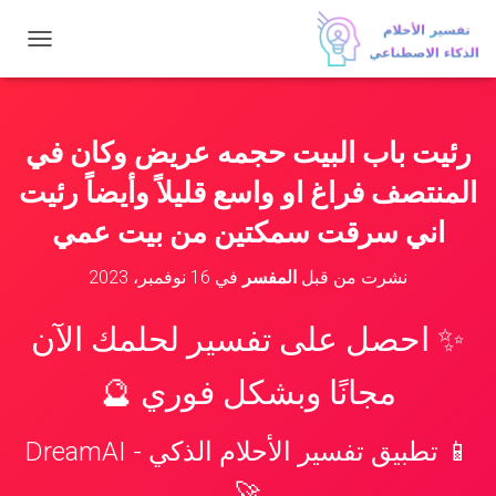
ت
ب
د
ي
ل
رئيت باب البيت حجمه عريض وكان في
ا
ل
المنتصف فراغ او واسع قليلاً وأيضاً رئيت
ت
ن
اني سرقت سمكتين من بيت عمي
ق
ل
نشرت من قبل
المفسر
في
16 نوفمبر، 2023
✨ احصل على تفسير لحلمك الآن
مجانًا وبشكل فوري 🔮
📱 تطبيق تفسير الأحلام الذكي - DreamAI
🚀