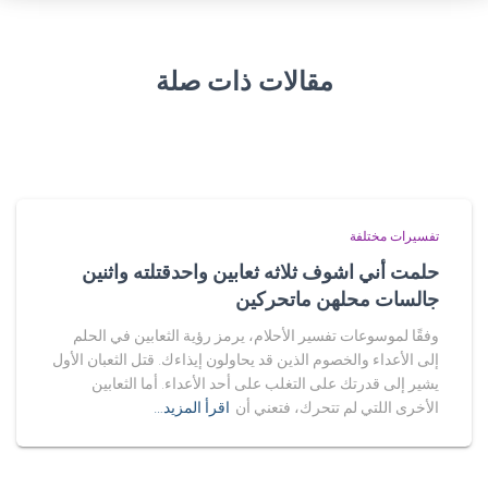
مقالات ذات صلة
تفسيرات مختلفة
حلمت أني اشوف ثلاثه ثعابين واحدقتلته واثنين
جالسات محلهن ماتحركين
وفقًا لموسوعات تفسير الأحلام، يرمز رؤية الثعابين في الحلم
إلى الأعداء والخصوم الذين قد يحاولون إيذاءك. قتل الثعبان الأول
يشير إلى قدرتك على التغلب على أحد الأعداء. أما الثعابين
الأخرى اللتي لم تتحرك، فتعني أن
اقرأ المزيد…