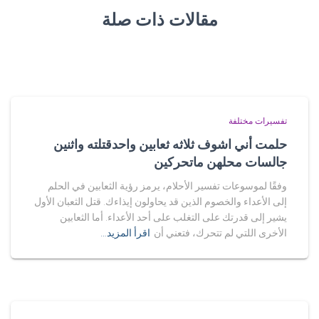
مقالات ذات صلة
تفسيرات مختلفة
حلمت أني اشوف ثلاثه ثعابين واحدقتلته واثنين
جالسات محلهن ماتحركين
وفقًا لموسوعات تفسير الأحلام، يرمز رؤية الثعابين في الحلم
إلى الأعداء والخصوم الذين قد يحاولون إيذاءك. قتل الثعبان الأول
يشير إلى قدرتك على التغلب على أحد الأعداء. أما الثعابين
الأخرى اللتي لم تتحرك، فتعني أن
اقرأ المزيد…