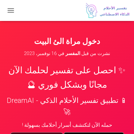
ت
ب
د
ي
ل
دخول مراة الئ البيت
ا
ل
نشرت من قبل
المفسر
في
16 نوفمبر، 2023
ت
ن
ق
✨ احصل على تفسير لحلمك الآن
ل
مجانًا وبشكل فوري 🔮
📱 تطبيق تفسير الأحلام الذكي - DreamAI
🚀
حمله الآن لتكتشف أسرار أحلامك بسهولة !