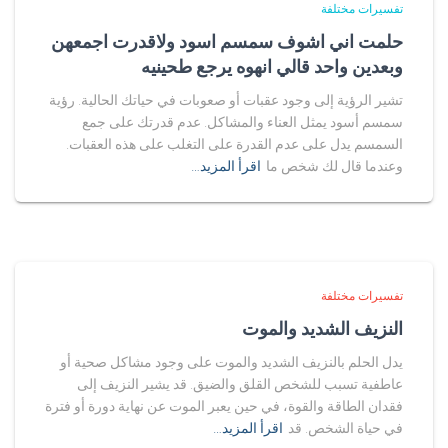
تفسيرات مختلفة
حلمت اني اشوف سمسم اسود ولاقدرت اجمعهن
وبعدين واحد قالي انهوه يرجع طحينيه
تشير الرؤية إلى وجود عقبات أو صعوبات في حياتك الحالية. رؤية
سمسم أسود يمثل العناء والمشاكل. عدم قدرتك على جمع
السمسم يدل على عدم القدرة على التغلب على هذه العقبات.
وعندما قال لك شخص ما
اقرأ المزيد…
تفسيرات مختلفة
النزيف الشديد والموت
يدل الحلم بالنزيف الشديد والموت على وجود مشاكل صحية أو
عاطفية تسبب للشخص القلق والضيق. قد يشير النزيف إلى
فقدان الطاقة والقوة، في حين يعبر الموت عن نهاية دورة أو فترة
في حياة الشخص. قد
اقرأ المزيد…