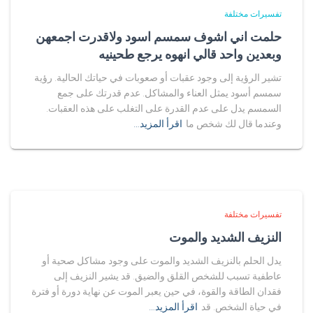
تفسيرات مختلفة
حلمت اني اشوف سمسم اسود ولاقدرت اجمعهن
وبعدين واحد قالي انهوه يرجع طحينيه
تشير الرؤية إلى وجود عقبات أو صعوبات في حياتك الحالية. رؤية
سمسم أسود يمثل العناء والمشاكل. عدم قدرتك على جمع
السمسم يدل على عدم القدرة على التغلب على هذه العقبات.
وعندما قال لك شخص ما
اقرأ المزيد…
تفسيرات مختلفة
النزيف الشديد والموت
يدل الحلم بالنزيف الشديد والموت على وجود مشاكل صحية أو
عاطفية تسبب للشخص القلق والضيق. قد يشير النزيف إلى
فقدان الطاقة والقوة، في حين يعبر الموت عن نهاية دورة أو فترة
في حياة الشخص. قد
اقرأ المزيد…