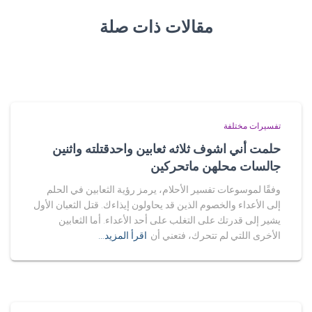
مقالات ذات صلة
تفسيرات مختلفة
حلمت أني اشوف ثلاثه ثعابين واحدقتلته واثنين
جالسات محلهن ماتحركين
وفقًا لموسوعات تفسير الأحلام، يرمز رؤية الثعابين في الحلم
إلى الأعداء والخصوم الذين قد يحاولون إيذاءك. قتل الثعبان الأول
يشير إلى قدرتك على التغلب على أحد الأعداء. أما الثعابين
الأخرى اللتي لم تتحرك، فتعني أن
اقرأ المزيد…