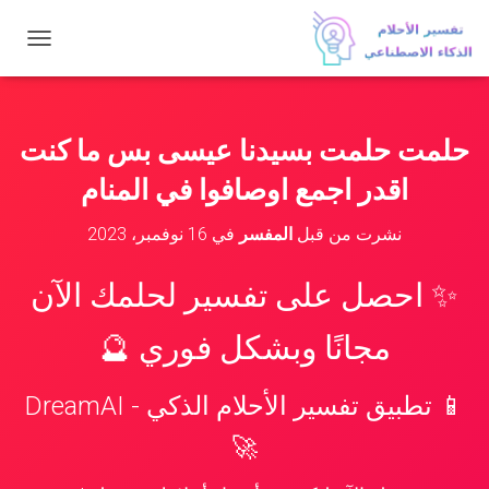
ت
ب
د
ي
ل
حلمت حلمت بسيدنا عيسى بس ما كنت
ا
ل
اقدر اجمع اوصافوا في المنام
ت
ن
نشرت من قبل
المفسر
في
16 نوفمبر، 2023
ق
ل
✨ احصل على تفسير لحلمك الآن
مجانًا وبشكل فوري 🔮
📱 تطبيق تفسير الأحلام الذكي - DreamAI
🚀