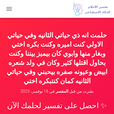
ت
ب
د
ي
ل
حلمت انه ذي حياتي الثانيه وفي حياتي
ا
ل
الاولي كنت اميره وكنت بكره اختي
ت
ن
وبغار منها وابوي كان بيميز بيننا وكنت
ق
بحاول اقتلها كثير وكان في ولد شعره
ل
ابيض وعيونه صفره بيحبني وفي حياتي
الثانيه كمان كنتبكره اختي
نشرت من قبل
المفسر
في
16 نوفمبر، 2023
✨ احصل على تفسير لحلمك الآن