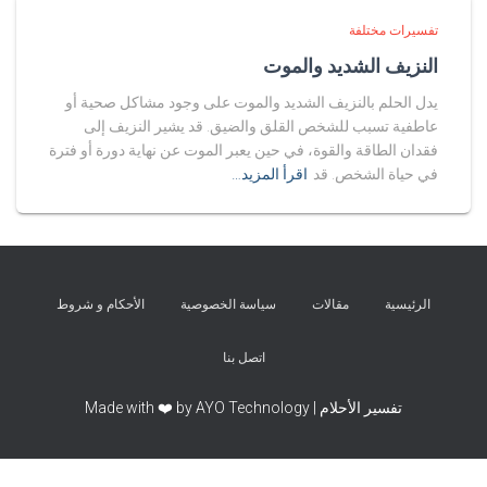
تفسيرات مختلفة
النزيف الشديد والموت
يدل الحلم بالنزيف الشديد والموت على وجود مشاكل صحية أو
عاطفية تسبب للشخص القلق والضيق. قد يشير النزيف إلى
فقدان الطاقة والقوة، في حين يعبر الموت عن نهاية دورة أو فترة
في حياة الشخص. قد
اقرأ المزيد…
الرئيسية
مقالات
سياسة الخصوصية
الأحكام و شروط
اتصل بنا
تفسير الأحلام | Made with ❤️ by AYO Technology