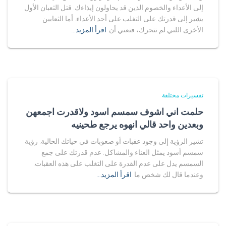
إلى الأعداء والخصوم الذين قد يحاولون إيذاءك. قتل الثعبان الأول
يشير إلى قدرتك على التغلب على أحد الأعداء. أما الثعابين
الأخرى اللتي لم تتحرك، فتعني أن
اقرأ المزيد…
تفسيرات مختلفة
حلمت اني اشوف سمسم اسود ولاقدرت اجمعهن
وبعدين واحد قالي انهوه يرجع طحينيه
تشير الرؤية إلى وجود عقبات أو صعوبات في حياتك الحالية. رؤية
سمسم أسود يمثل العناء والمشاكل. عدم قدرتك على جمع
السمسم يدل على عدم القدرة على التغلب على هذه العقبات.
وعندما قال لك شخص ما
اقرأ المزيد…