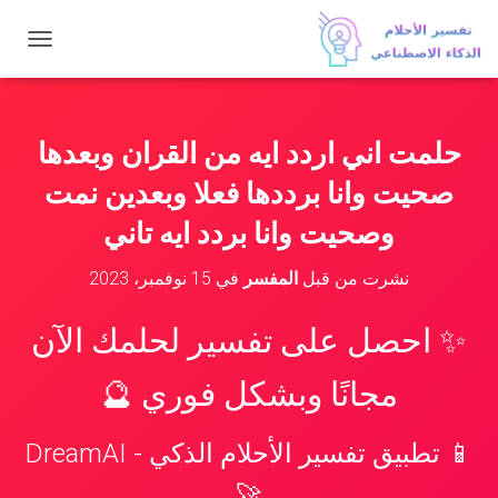
ت
ب
د
ي
ل
حلمت اني اردد ايه من القران وبعدها
ا
ل
صحيت وانا برددها فعلا وبعدين نمت
ت
ن
وصحيت وانا بردد ايه تاني
ق
ل
نشرت من قبل
المفسر
في
15 نوفمبر، 2023
✨ احصل على تفسير لحلمك الآن
مجانًا وبشكل فوري 🔮
📱 تطبيق تفسير الأحلام الذكي - DreamAI
🚀