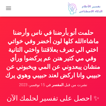
ت
ب
د
ي
ل
حلمت أنو بأرضنا في ناس وأرضنا
ا
ل
ماشاءالله كلها لون أخضر وفي خواتي
ت
ن
اختي الي تعرف بعلاقتنا واختي التانية
ق
وفي مي كتير هنن عم يركضوا ورأي
ل
منشان يبعدوني عن المي ويخبوني عن
حبيبي وانا اركض لعند حبيبي وهوي يرك
نشرت من قبل
المفسر
في
15 نوفمبر، 2023
✨ احصل على تفسير لحلمك الآن