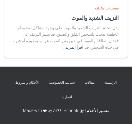
تفسيرات مختلفة
النزيف الشديد والموت
يدل الحلم بالنزيف الشديد والموت على وجود مشاكل صحية أو
عاطفية تسبب للشخص القلق والضيق. قد يشير النزيف إلى
فقدان الطاقة والقوة، في حين يعبر الموت عن نهاية دورة أو فترة
في حياة الشخص. قد
اقرأ المزيد…
الرئيسية
مقالات
سياسة الخصوصية
الأحكام و شروط
اتصل بنا
تفسير الأحلام | Made with ❤️ by AYO Technology