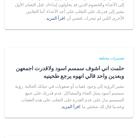
إلى الأعداء والخصوم الذين قد يحاولون إيذاءك. قتل الثعبان الأول
يشير إلى قدرتك على التغلب على أحد الأعداء. أما الثعابين
الأخرى اللتي لم تتحرك، فتعني أن
اقرأ المزيد…
تفسيرات مختلفة
حلمت اني اشوف سمسم اسود ولاقدرت اجمعهن
وبعدين واحد قالي انهوه يرجع طحينيه
تشير الرؤية إلى وجود عقبات أو صعوبات في حياتك الحالية. رؤية
سمسم أسود يمثل العناء والمشاكل. عدم قدرتك على جمع
السمسم يدل على عدم القدرة على التغلب على هذه العقبات.
وعندما قال لك شخص ما
اقرأ المزيد…