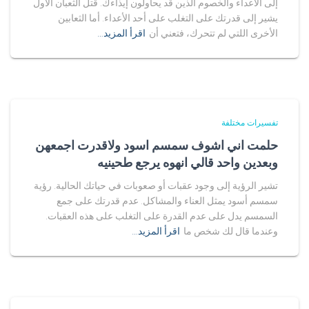
إلى الأعداء والخصوم الذين قد يحاولون إيذاءك. قتل الثعبان الأول
يشير إلى قدرتك على التغلب على أحد الأعداء. أما الثعابين
الأخرى اللتي لم تتحرك، فتعني أن
اقرأ المزيد…
تفسيرات مختلفة
حلمت اني اشوف سمسم اسود ولاقدرت اجمعهن
وبعدين واحد قالي انهوه يرجع طحينيه
تشير الرؤية إلى وجود عقبات أو صعوبات في حياتك الحالية. رؤية
سمسم أسود يمثل العناء والمشاكل. عدم قدرتك على جمع
السمسم يدل على عدم القدرة على التغلب على هذه العقبات.
وعندما قال لك شخص ما
اقرأ المزيد…