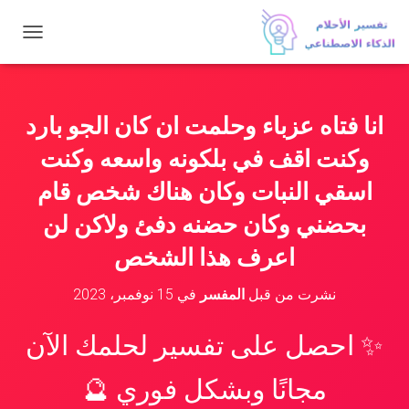
ت
ب
د
ي
ل
انا فتاه عزباء وحلمت ان كان الجو بارد
ا
ل
وكنت اقف في بلكونه واسعه وكنت
ت
ن
اسقي النبات وكان هناك شخص قام
ق
بحضني وكان حضنه دفئ ولاكن لن
ل
اعرف هذا الشخص
نشرت من قبل
المفسر
في
15 نوفمبر، 2023
✨ احصل على تفسير لحلمك الآن
مجانًا وبشكل فوري 🔮