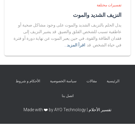
تفسيرات مختلفة
النزيف الشديد والموت
يدل الحلم بالنزيف الشديد والموت على وجود مشاكل صحية أو
عاطفية تسبب للشخص القلق والضيق. قد يشير النزيف إلى
فقدان الطاقة والقوة، في حين يعبر الموت عن نهاية دورة أو فترة
في حياة الشخص. قد
اقرأ المزيد…
الرئيسية
مقالات
سياسة الخصوصية
الأحكام و شروط
اتصل بنا
تفسير الأحلام | Made with ❤️ by AYO Technology
Exit mobile version