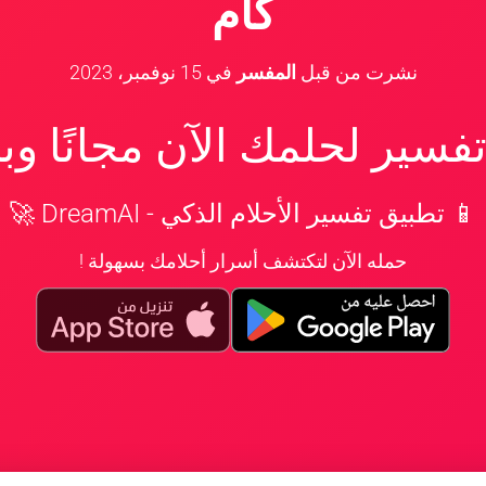
كام
نشرت من قبل
المفسر
في
15 نوفمبر، 2023
سير لحلمك الآن مجانًا و
📱 تطبيق تفسير الأحلام الذكي - DreamAI 🚀
حمله الآن لتكتشف أسرار أحلامك بسهولة !