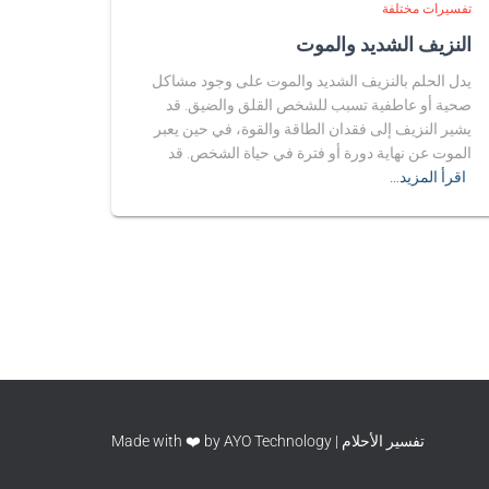
تفسيرات مختلفة
النزيف الشديد والموت
يدل الحلم بالنزيف الشديد والموت على وجود مشاكل
صحية أو عاطفية تسبب للشخص القلق والضيق. قد
يشير النزيف إلى فقدان الطاقة والقوة، في حين يعبر
الموت عن نهاية دورة أو فترة في حياة الشخص. قد
اقرأ المزيد…
تفسير الأحلام | Made with ❤️ by AYO Technology