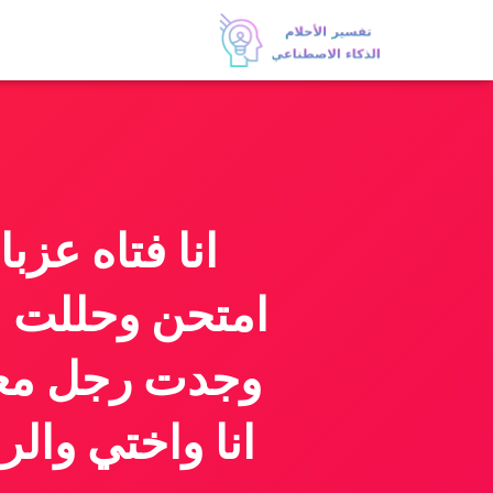
انا فتاه عز
امتحن وحللت ب
وجدت رجل معه 
انا واختي وال