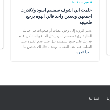
تفسيرات مختلفة
حلمت اني اشوف سمسم اسود ولاقدرت
اجمعهن وبعدين واحد قالي انهوه يرجع
طحينيه
تشير الرؤية إلى وجود عقبات أو صعوبات في حياتك
الحالية. رؤية سمسم أسود يمثل العناء والمشاكل. عدم
قدرتك على جمع السمسم يدل على عدم القدرة على
التغلب على هذه العقبات. وعندما قال لك شخص ما
اقرأ المزيد…
وط
اتصل بنا