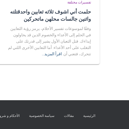
تفسيرات مختلفة
حلمت أني اشوف ثلاثه ثعابين واحدقتلته
واثنين جالسات محلهن ماتحركين
وفقًا لموسوعات تفسير الأحلام، يرمز رؤية الثعابين
في الحلم إلى الأعداء والخصوم الذين قد يحاولون
إيذاءك. قتل الثعبان الأول يشير إلى قدرتك على
التغلب على أحد الأعداء. أما الثعابين الأخرى اللتي لم
تتحرك، فتعني أن
اقرأ المزيد…
الرئيسية
مقالات
سياسة الخصوصية
الأحكام و شر