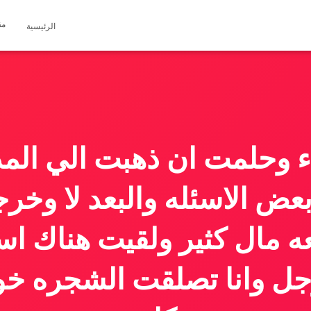
مق
الرئيسية
باء وحلمت ان ذهبت الي ال
عض الاسئله والبعد لا وخ
مال كثير ولقيت هناك اس
رجل وانا تصلقت الشجره خوا