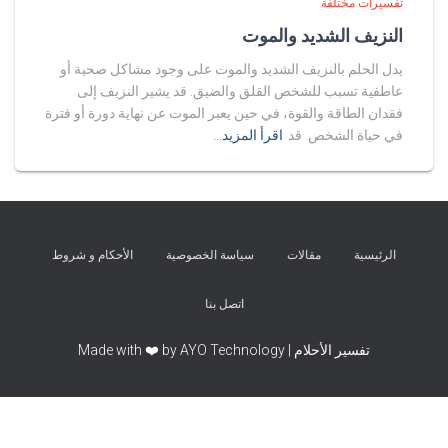
تفسيرات مختلفة
النزيف الشديد والموت
يدل الحلم بالنزيف الشديد والموت على وجود مشاكل صحية أو
عاطفية تسبب للشخص القلق والضيق. قد يشير النزيف إلى
فقدان الطاقة والقوة، في حين يعبر الموت عن نهاية دورة أو فترة
في حياة الشخص. قد
اقرأ المزيد…
الرئيسية
مقالات
سياسة الخصوصية
الأحكام و شروط
اتصل بنا
تفسير الأحلام | Made with ❤️ by AYO Technology
Exit mobile version