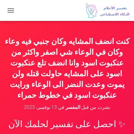
ت
ب
د
ي
ل
كنت انضف المشايه وكان جنبي فيه وعاء
ا
ل
وكان في الوعاء شي اصفر واكثر من
ت
ن
عنكبوت اسود وانا انضف تلع عنكبوت
ق
اسود على المشايه حاولت قتله ولن
ل
يموت وعدت النضر الى الوعاء ورايت
عنكبوت اسود في خطوط حمراء
نشرت من قبل
المفسر
في
13 نوفمبر، 2023
✨ احصل على تفسير لحلمك الآن