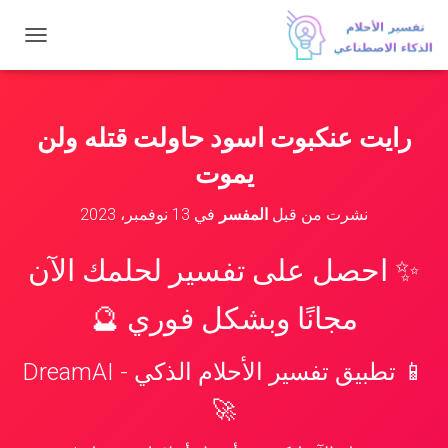
ت
ب
د
ي
ل
رايت عنكبوت اسود حاولت قتله ولن
ا
ل
يموت
ت
ن
نشرت من قبل
المفسر
في
13 نوفمبر، 2023
ق
ل
✨ احصل على تفسير لحلمك الآن
مجانًا وبشكل فوري 🔮
📱 تطبيق تفسير الأحلام الذكي - DreamAI
🚀