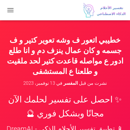
ت
ب
د
ي
ل
خطيبي اتعور ف وشه تعوير كتير و ف
ا
ل
جسمه و كان عمال ينزف دم و انا طلع
ت
ن
ادور ع مواصله قاعدت كتير لحد ملقيت
ق
و طلعنا ع المستشفى
ل
نشرت من قبل
المفسر
في
13 نوفمبر، 2023
✨ احصل على تفسير لحلمك الآن
مجانًا وبشكل فوري 🔮
📱 تطبيق تفسير الأحلام الذكي - DreamAI