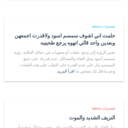
تفسيرات مختلفة
حلمت اني اشوف سمسم اسود ولاقدرت اجمعهن
وبعدين واحد قالي انهوه يرجع طحينيه
تشير الرؤية إلى وجود عقبات أو صعوبات في حياتك الحالية. رؤية
سمسم أسود يمثل العناء والمشاكل. عدم قدرتك على جمع
السمسم يدل على عدم القدرة على التغلب على هذه العقبات.
وعندما قال لك شخص ما
اقرأ المزيد…
تفسيرات مختلفة
النزيف الشديد والموت
يدل الحلم بالنزيف الشديد والموت على وجود مشاكل صحية أو