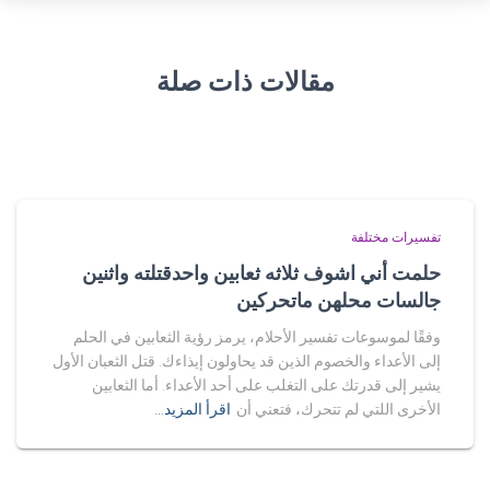
مقالات ذات صلة
تفسيرات مختلفة
حلمت أني اشوف ثلاثه ثعابين واحدقتلته واثنين
جالسات محلهن ماتحركين
وفقًا لموسوعات تفسير الأحلام، يرمز رؤية الثعابين في الحلم
إلى الأعداء والخصوم الذين قد يحاولون إيذاءك. قتل الثعبان الأول
يشير إلى قدرتك على التغلب على أحد الأعداء. أما الثعابين
الأخرى اللتي لم تتحرك، فتعني أن
اقرأ المزيد…