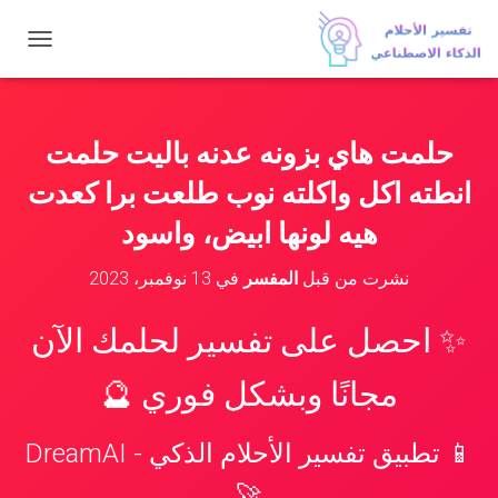
ت
ب
د
ي
ل
حلمت هاي بزونه عدنه باليت حلمت
ا
ل
انطته اكل واكلته نوب طلعت برا كعدت
ت
ن
هيه لونها ابيض، واسود
ق
ل
نشرت من قبل
المفسر
في
13 نوفمبر، 2023
✨ احصل على تفسير لحلمك الآن
مجانًا وبشكل فوري 🔮
📱 تطبيق تفسير الأحلام الذكي - DreamAI
🚀