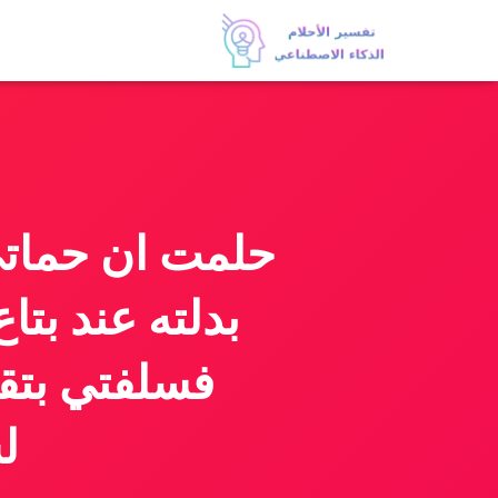
حلمت ان حماتي
بدلته عند بتا
فسلفتي بتقول
ل