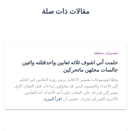
مقالات ذات صلة
تفسيرات مختلفة
حلمت أني اشوف ثلاثه ثعابين واحدقتلته واثنين
جالسات محلهن ماتحركين
وفقًا لموسوعات تفسير الأحلام، يرمز رؤية الثعابين في الحلم
إلى الأعداء والخصوم الذين قد يحاولون إيذاءك. قتل الثعبان الأول
يشير إلى قدرتك على التغلب على أحد الأعداء. أما الثعابين
الأخرى اللتي لم تتحرك، فتعني أن
اقرأ المزيد…