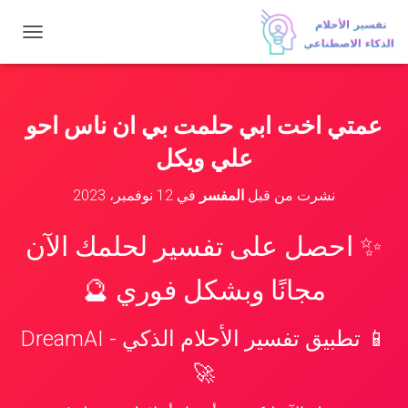
ت
ب
د
ي
ل
عمتي اخت ابي حلمت بي ان ناس احو
ا
ل
علي ويكل
ت
ن
نشرت من قبل
المفسر
في
12 نوفمبر، 2023
ق
ل
✨ احصل على تفسير لحلمك الآن
مجانًا وبشكل فوري 🔮
📱 تطبيق تفسير الأحلام الذكي - DreamAI
🚀