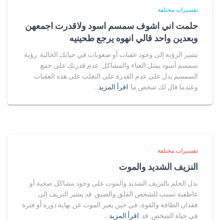
تفسيرات مختلفة
حلمت اني اشوف سمسم اسود ولاقدرت اجمعهن
وبعدين واحد قالي انهوه يرجع طحينيه
تشير الرؤية إلى وجود عقبات أو صعوبات في حياتك الحالية. رؤية
سمسم أسود يمثل العناء والمشاكل. عدم قدرتك على جمع
السمسم يدل على عدم القدرة على التغلب على هذه العقبات.
وعندما قال لك شخص ما
اقرأ المزيد…
تفسيرات مختلفة
النزيف الشديد والموت
يدل الحلم بالنزيف الشديد والموت على وجود مشاكل صحية أو
عاطفية تسبب للشخص القلق والضيق. قد يشير النزيف إلى
فقدان الطاقة والقوة، في حين يعبر الموت عن نهاية دورة أو فترة
في حياة الشخص. قد
اقرأ المزيد…