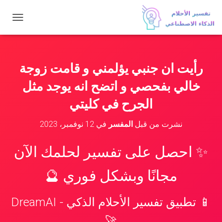
ت
ب
د
ي
ل
رأيت ان جنبي يؤلمني و قامت زوجة
ا
ل
خالي بفحصي و اتضح انه يوجد مثل
ت
ن
الجرح في كليتي
ق
ل
نشرت من قبل
المفسر
في
12 نوفمبر، 2023
✨ احصل على تفسير لحلمك الآن
مجانًا وبشكل فوري 🔮
📱 تطبيق تفسير الأحلام الذكي - DreamAI
🚀