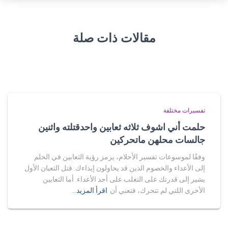
مقالات ذات صلة
تفسيرات مختلفة
حلمت أني اشوف ثلاثه ثعابين واحدقتلته واثنين
جالسات محلهن ماتحركين
وفقًا لموسوعات تفسير الأحلام، يرمز رؤية الثعابين في الحلم
إلى الأعداء والخصوم الذين قد يحاولون إيذاءك. قتل الثعبان الأول
يشير إلى قدرتك على التغلب على أحد الأعداء. أما الثعابين
الأخرى اللتي لم تتحرك، فتعني أن
اقرأ المزيد…