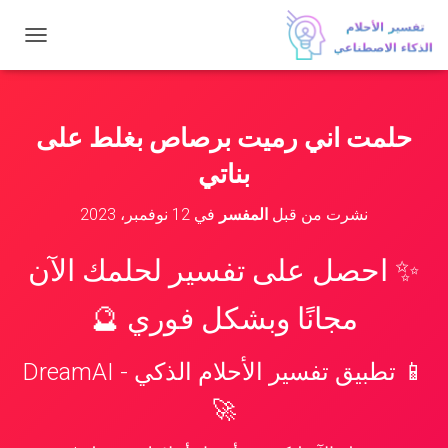
ت
ب
د
ي
ل
حلمت اني رميت برصاص بغلط على
ا
ل
بناتي
ت
ن
نشرت من قبل
المفسر
في
12 نوفمبر، 2023
ق
ل
✨ احصل على تفسير لحلمك الآن
مجانًا وبشكل فوري 🔮
📱 تطبيق تفسير الأحلام الذكي - DreamAI
🚀