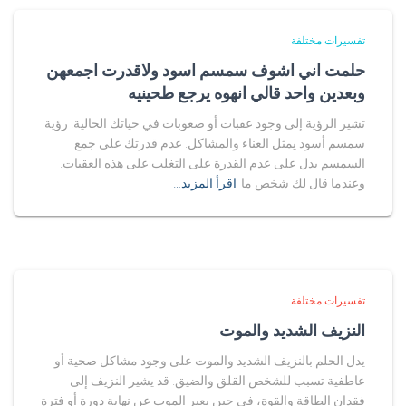
تفسيرات مختلفة
حلمت اني اشوف سمسم اسود ولاقدرت اجمعهن
وبعدين واحد قالي انهوه يرجع طحينيه
تشير الرؤية إلى وجود عقبات أو صعوبات في حياتك الحالية. رؤية
سمسم أسود يمثل العناء والمشاكل. عدم قدرتك على جمع
السمسم يدل على عدم القدرة على التغلب على هذه العقبات.
وعندما قال لك شخص ما
اقرأ المزيد…
تفسيرات مختلفة
النزيف الشديد والموت
يدل الحلم بالنزيف الشديد والموت على وجود مشاكل صحية أو
عاطفية تسبب للشخص القلق والضيق. قد يشير النزيف إلى
فقدان الطاقة والقوة، في حين يعبر الموت عن نهاية دورة أو فترة