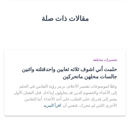
مقالات ذات صلة
تفسيرات مختلفة
حلمت أني اشوف ثلاثه ثعابين واحدقتلته واثنين
جالسات محلهن ماتحركين
وفقًا لموسوعات تفسير الأحلام، يرمز رؤية الثعابين في الحلم
إلى الأعداء والخصوم الذين قد يحاولون إيذاءك. قتل الثعبان الأول
يشير إلى قدرتك على التغلب على أحد الأعداء. أما الثعابين
الأخرى اللتي لم تتحرك، فتعني أن
اقرأ المزيد…