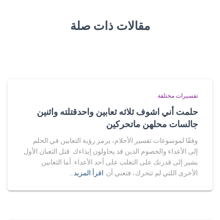
مقالات ذات صلة
تفسيرات مختلفة
حلمت أني اشوف ثلاثه ثعابين واحدقتلته واثنين
جالسات محلهن ماتحركين
وفقًا لموسوعات تفسير الأحلام، يرمز رؤية الثعابين في الحلم
إلى الأعداء والخصوم الذين قد يحاولون إيذاءك. قتل الثعبان الأول
يشير إلى قدرتك على التغلب على أحد الأعداء. أما الثعابين
الأخرى اللتي لم تتحرك، فتعني أن
اقرأ المزيد…