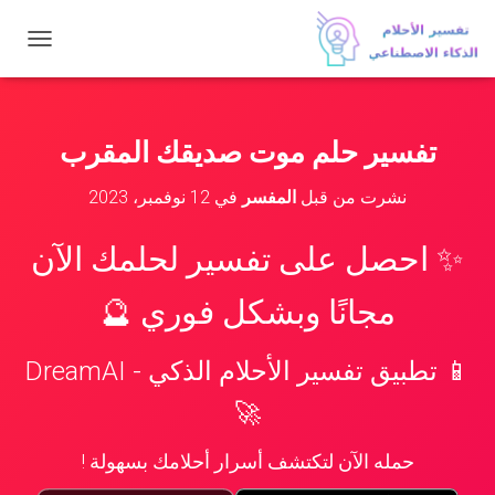
ت
ب
د
ي
ل
تفسير حلم موت صديقك المقرب
ا
ل
نشرت من قبل
المفسر
في
12 نوفمبر، 2023
ت
ن
ق
✨ احصل على تفسير لحلمك الآن
ل
مجانًا وبشكل فوري 🔮
📱 تطبيق تفسير الأحلام الذكي - DreamAI
🚀
حمله الآن لتكتشف أسرار أحلامك بسهولة !