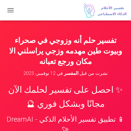
ت
ب
د
ي
ل
تفسير حلم أنه وزوجي في صحراء
ا
ل
وبيوت طين مهدمه وزجي يراسلني الا
ت
ن
مكان ورجع تعبانه
ق
ل
نشرت من قبل
المفسر
في
12 نوفمبر، 2023
✨ احصل على تفسير لحلمك الآن
مجانًا وبشكل فوري 🔮
📱 تطبيق تفسير الأحلام الذكي - DreamAI
🚀