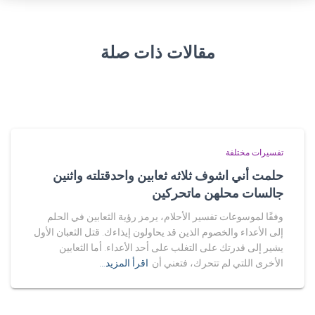
مقالات ذات صلة
تفسيرات مختلفة
حلمت أني اشوف ثلاثه ثعابين واحدقتلته واثنين
جالسات محلهن ماتحركين
وفقًا لموسوعات تفسير الأحلام، يرمز رؤية الثعابين في الحلم
إلى الأعداء والخصوم الذين قد يحاولون إيذاءك. قتل الثعبان الأول
يشير إلى قدرتك على التغلب على أحد الأعداء. أما الثعابين
الأخرى اللتي لم تتحرك، فتعني أن
اقرأ المزيد…