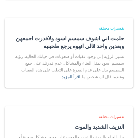
تفسيرات مختلفة
حلمت اني اشوف سمسم اسود ولاقدرت اجمعهن
وبعدين واحد قالي انهوه يرجع طحينيه
تشير الرؤية إلى وجود عقبات أو صعوبات في حياتك الحالية. رؤية
سمسم أسود يمثل العناء والمشاكل. عدم قدرتك على جمع
السمسم يدل على عدم القدرة على التغلب على هذه العقبات.
وعندما قال لك شخص ما
اقرأ المزيد…
تفسيرات مختلفة
النزيف الشديد والموت
يدل الحلم بالنزيف الشديد والموت على وجود مشاكل صحية أو