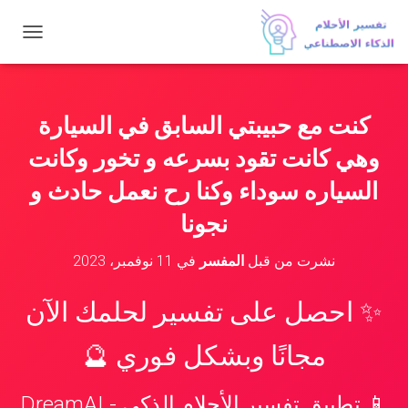
ت
ب
د
ي
ل
كنت مع حبيبتي السابق في السيارة
ا
ل
وهي كانت تقود بسرعه و تخور وكانت
ت
ن
السياره سوداء وكنا رح نعمل حادث و
ق
نجونا
ل
نشرت من قبل
المفسر
في
11 نوفمبر، 2023
✨ احصل على تفسير لحلمك الآن
مجانًا وبشكل فوري 🔮
📱 تطبيق تفسير الأحلام الذكي - DreamAI