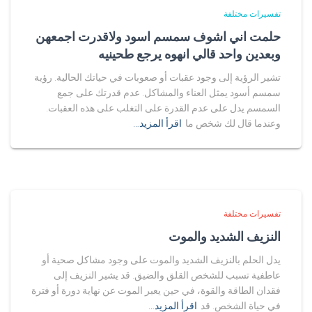
تفسيرات مختلفة
حلمت اني اشوف سمسم اسود ولاقدرت اجمعهن
وبعدين واحد قالي انهوه يرجع طحينيه
تشير الرؤية إلى وجود عقبات أو صعوبات في حياتك الحالية. رؤية
سمسم أسود يمثل العناء والمشاكل. عدم قدرتك على جمع
السمسم يدل على عدم القدرة على التغلب على هذه العقبات.
وعندما قال لك شخص ما
اقرأ المزيد…
تفسيرات مختلفة
النزيف الشديد والموت
يدل الحلم بالنزيف الشديد والموت على وجود مشاكل صحية أو
عاطفية تسبب للشخص القلق والضيق. قد يشير النزيف إلى
فقدان الطاقة والقوة، في حين يعبر الموت عن نهاية دورة أو فترة
في حياة الشخص. قد
اقرأ المزيد…