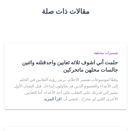
مقالات ذات صلة
تفسيرات مختلفة
حلمت أني اشوف ثلاثه ثعابين واحدقتلته واثنين
جالسات محلهن ماتحركين
وفقًا لموسوعات تفسير الأحلام، يرمز رؤية الثعابين في الحلم
إلى الأعداء والخصوم الذين قد يحاولون إيذاءك. قتل الثعبان الأول
يشير إلى قدرتك على التغلب على أحد الأعداء. أما الثعابين
الأخرى اللتي لم تتحرك، فتعني أن
اقرأ المزيد…