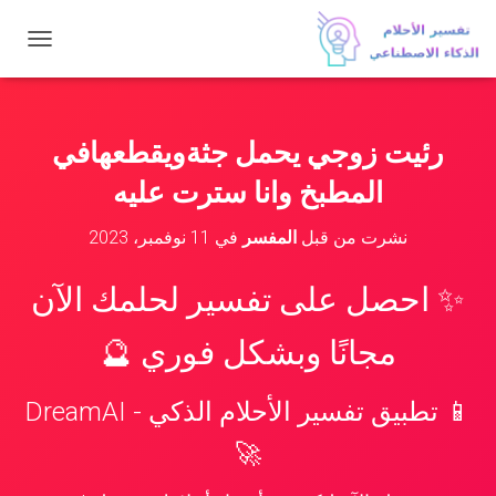
ت
ب
د
ي
ل
رئيت زوجي يحمل جثةويقطعهافي
ا
ل
المطبخ وانا سترت عليه
ت
ن
نشرت من قبل
المفسر
في
11 نوفمبر، 2023
ق
ل
✨ احصل على تفسير لحلمك الآن
مجانًا وبشكل فوري 🔮
📱 تطبيق تفسير الأحلام الذكي - DreamAI
🚀