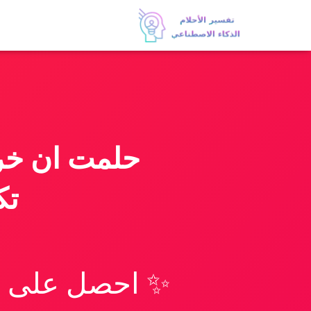
حلمت ان خرج
تك
✨ احصل على تف