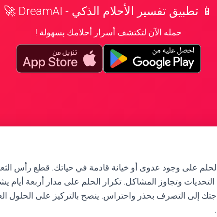
📱 تطبيق تفسير الأحلام الذكي - DreamAI 🚀
حمله الآن لتكتشف أسرار أحلامك بسهولة !
الحلم على وجود عدوى أو خيانة قادمة في حياتك. قطع رأس الثع
لتحديات وتجاوز المشاكل. تكرار الحلم على مدار أربعة أيام يشي
تك إلى التصرف بحذر واحتراس. ينصح بالتركيز على الحلول الع