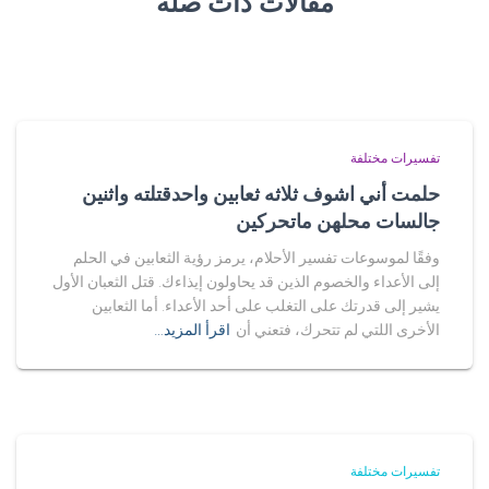
مقالات ذات صلة
تفسيرات مختلفة
حلمت أني اشوف ثلاثه ثعابين واحدقتلته واثنين
جالسات محلهن ماتحركين
وفقًا لموسوعات تفسير الأحلام، يرمز رؤية الثعابين في الحلم
إلى الأعداء والخصوم الذين قد يحاولون إيذاءك. قتل الثعبان الأول
يشير إلى قدرتك على التغلب على أحد الأعداء. أما الثعابين
الأخرى اللتي لم تتحرك، فتعني أن
اقرأ المزيد…
تفسيرات مختلفة