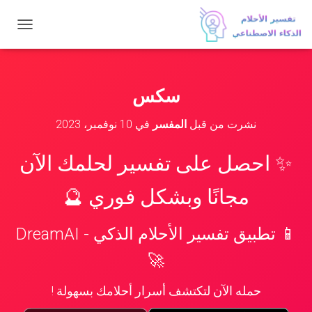
ت
ب
د
ي
ل
سكس
ا
ل
نشرت من قبل
المفسر
في
10 نوفمبر، 2023
ت
ن
ق
✨ احصل على تفسير لحلمك الآن
ل
مجانًا وبشكل فوري 🔮
📱 تطبيق تفسير الأحلام الذكي - DreamAI
🚀
حمله الآن لتكتشف أسرار أحلامك بسهولة !