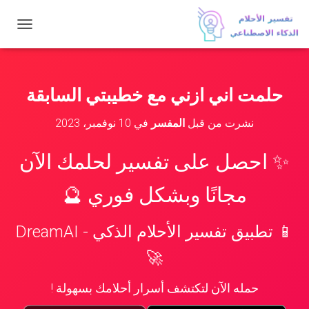
ت
ب
د
ي
ل
حلمت اني ازني مع خطيبتي السابقة
ا
ل
نشرت من قبل
المفسر
في
10 نوفمبر، 2023
ت
ن
ق
✨ احصل على تفسير لحلمك الآن
ل
مجانًا وبشكل فوري 🔮
📱 تطبيق تفسير الأحلام الذكي - DreamAI
🚀
حمله الآن لتكتشف أسرار أحلامك بسهولة !