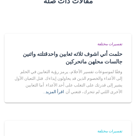
مقالات ذات صلة
تفسيرات مختلفة
حلمت أني اشوف ثلاثه ثعابين واحدقتلته واثنين
جالسات محلهن ماتحركين
وفقًا لموسوعات تفسير الأحلام، يرمز رؤية الثعابين في الحلم
إلى الأعداء والخصوم الذين قد يحاولون إيذاءك. قتل الثعبان الأول
يشير إلى قدرتك على التغلب على أحد الأعداء. أما الثعابين
الأخرى اللتي لم تتحرك، فتعني أن
اقرأ المزيد…
تفسيرات مختلفة