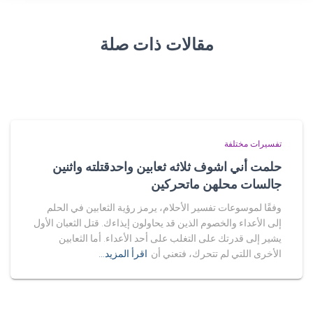
مقالات ذات صلة
تفسيرات مختلفة
حلمت أني اشوف ثلاثه ثعابين واحدقتلته واثنين
جالسات محلهن ماتحركين
وفقًا لموسوعات تفسير الأحلام، يرمز رؤية الثعابين في الحلم
إلى الأعداء والخصوم الذين قد يحاولون إيذاءك. قتل الثعبان الأول
يشير إلى قدرتك على التغلب على أحد الأعداء. أما الثعابين
الأخرى اللتي لم تتحرك، فتعني أن
اقرأ المزيد…