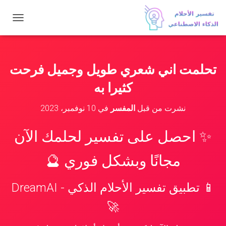
ت
ب
د
ي
ل
تحلمت اني شعري طويل وجميل فرحت
ا
ل
كثيرا به
ت
ن
نشرت من قبل
المفسر
في
10 نوفمبر، 2023
ق
ل
✨ احصل على تفسير لحلمك الآن
مجانًا وبشكل فوري 🔮
📱 تطبيق تفسير الأحلام الذكي - DreamAI
🚀