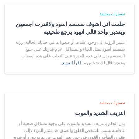
تفسيرات مختلفة
حلمت اني اشوف سمسم اسود ولاقدرت اجمعهن
وبعدين واحد قالي انهوه يرجع طحينيه
تشير الرؤية إلى وجود عقبات أو صعوبات في حياتك الحالية. رؤية
سمسم أسود يمثل العناء والمشاكل. عدم قدرتك على جمع
السمسم يدل على عدم القدرة على التغلب على هذه العقبات.
وعندما قال لك شخص ما
اقرأ المزيد…
تفسيرات مختلفة
النزيف الشديد والموت
يدل الحلم بالنزيف الشديد والموت على وجود مشاكل صحية أو
عاطفية تسبب للشخص القلق والضيق. قد يشير النزيف إلى
فقدان الطاقة والقوة، في حين يعبر الموت عن نهاية دورة أو فترة