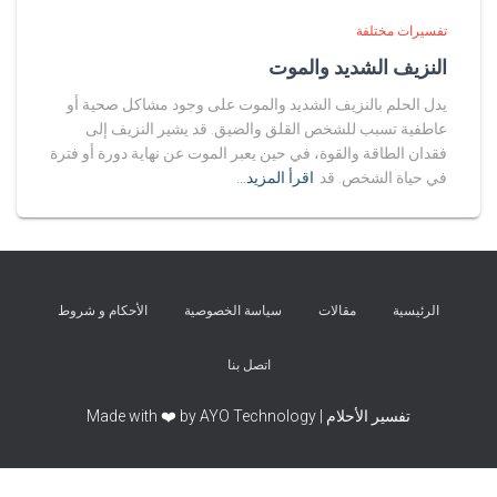
تفسيرات مختلفة
النزيف الشديد والموت
يدل الحلم بالنزيف الشديد والموت على وجود مشاكل صحية أو
عاطفية تسبب للشخص القلق والضيق. قد يشير النزيف إلى
فقدان الطاقة والقوة، في حين يعبر الموت عن نهاية دورة أو فترة
في حياة الشخص. قد
اقرأ المزيد…
الرئيسية
مقالات
سياسة الخصوصية
الأحكام و شروط
اتصل بنا
تفسير الأحلام | Made with ❤️ by AYO Technology