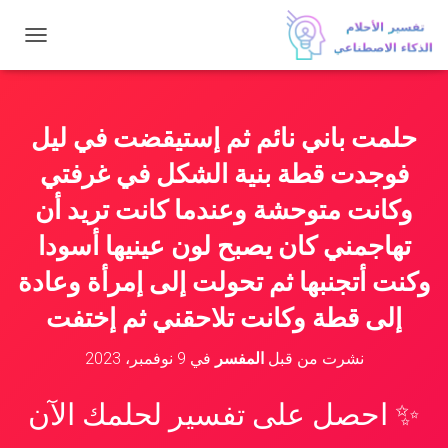
ت
ب
د
ي
ل
حلمت باني نائم ثم إستيقضت في ليل
ا
ل
فوجدت قطة بنية الشكل في غرفتي
ت
ن
وكانت متوحشة وعندما كانت تريد أن
ق
تهاجمني كان يصبح لون عينيها أسودا
ل
وكنت أتجنبها ثم تحولت إلى إمرأة وعادة
إلى قطة وكانت تلاحقني ثم إختفت
نشرت من قبل
المفسر
في
9 نوفمبر، 2023
✨ احصل على تفسير لحلمك الآن