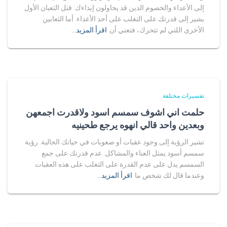
إلى الأعداء والخصوم الذين قد يحاولون إيذاءك. قتل الثعبان الأول
يشير إلى قدرتك على التغلب على أحد الأعداء. أما الثعابين
الأخرى اللتي لم تتحرك، فتعني أن
اقرأ المزيد…
تفسيرات مختلفة
حلمت اني اشوف سمسم اسود ولاقدرت اجمعهن
وبعدين واحد قالي انهوه يرجع طحينيه
تشير الرؤية إلى وجود عقبات أو صعوبات في حياتك الحالية. رؤية
سمسم أسود يمثل العناء والمشاكل. عدم قدرتك على جمع
السمسم يدل على عدم القدرة على التغلب على هذه العقبات.
وعندما قال لك شخص ما
اقرأ المزيد…