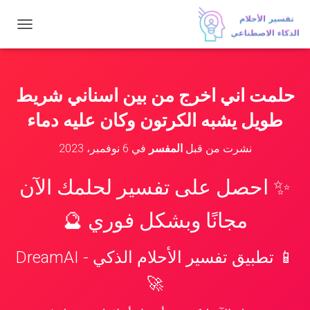
ت
ب
د
ي
ل
حلمت اني اخرج من بين اسناني شريط
ا
ل
طويل يشبه الكرتون وكان عليه دماء
ت
ن
نشرت من قبل
المفسر
في
6 نوفمبر، 2023
ق
ل
✨ احصل على تفسير لحلمك الآن
مجانًا وبشكل فوري 🔮
📱 تطبيق تفسير الأحلام الذكي - DreamAI
🚀