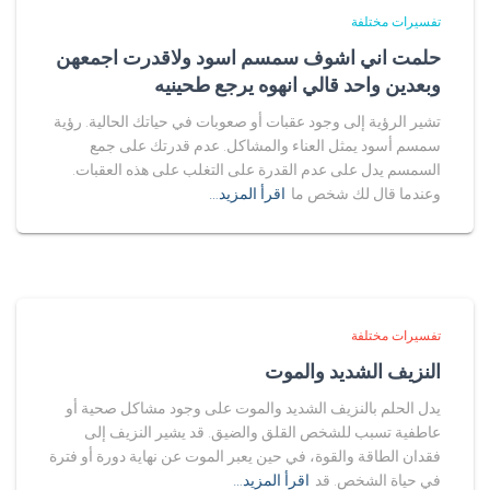
تفسيرات مختلفة
حلمت اني اشوف سمسم اسود ولاقدرت اجمعهن
وبعدين واحد قالي انهوه يرجع طحينيه
تشير الرؤية إلى وجود عقبات أو صعوبات في حياتك الحالية. رؤية
سمسم أسود يمثل العناء والمشاكل. عدم قدرتك على جمع
السمسم يدل على عدم القدرة على التغلب على هذه العقبات.
وعندما قال لك شخص ما
اقرأ المزيد…
تفسيرات مختلفة
النزيف الشديد والموت
يدل الحلم بالنزيف الشديد والموت على وجود مشاكل صحية أو
عاطفية تسبب للشخص القلق والضيق. قد يشير النزيف إلى
فقدان الطاقة والقوة، في حين يعبر الموت عن نهاية دورة أو فترة
في حياة الشخص. قد
اقرأ المزيد…