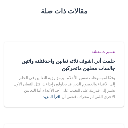
مقالات ذات صلة
تفسيرات مختلفة
حلمت أني اشوف ثلاثه ثعابين واحدقتلته واثنين
جالسات محلهن ماتحركين
وفقًا لموسوعات تفسير الأحلام، يرمز رؤية الثعابين في الحلم
إلى الأعداء والخصوم الذين قد يحاولون إيذاءك. قتل الثعبان الأول
يشير إلى قدرتك على التغلب على أحد الأعداء. أما الثعابين
الأخرى اللتي لم تتحرك، فتعني أن
اقرأ المزيد…