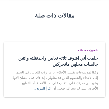
مقالات ذات صلة
تفسيرات مختلفة
حلمت أني اشوف ثلاثه ثعابين واحدقتلته واثنين
جالسات محلهن ماتحركين
وفقًا لموسوعات تفسير الأحلام، يرمز رؤية الثعابين في الحلم
إلى الأعداء والخصوم الذين قد يحاولون إيذاءك. قتل الثعبان الأول
يشير إلى قدرتك على التغلب على أحد الأعداء. أما الثعابين
الأخرى اللتي لم تتحرك، فتعني أن
اقرأ المزيد…