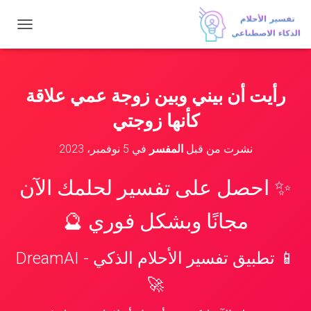
ت
ب
د
ي
ل
رأيت أن بيني وبين زوجة عمي علاقة
ا
ل
كأنها زوجتي
ت
ن
نشرت من قبل
المفسر
في
5 نوفمبر، 2023
ق
ل
✨ احصل على تفسير لحلمك الآن
مجانًا وبشكل فوري 🔮
📱 تطبيق تفسير الأحلام الذكي - DreamAI
🚀