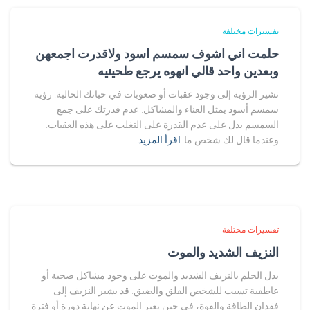
تفسيرات مختلفة
حلمت اني اشوف سمسم اسود ولاقدرت اجمعهن
وبعدين واحد قالي انهوه يرجع طحينيه
تشير الرؤية إلى وجود عقبات أو صعوبات في حياتك الحالية. رؤية
سمسم أسود يمثل العناء والمشاكل. عدم قدرتك على جمع
السمسم يدل على عدم القدرة على التغلب على هذه العقبات.
وعندما قال لك شخص ما
اقرأ المزيد…
تفسيرات مختلفة
النزيف الشديد والموت
يدل الحلم بالنزيف الشديد والموت على وجود مشاكل صحية أو
عاطفية تسبب للشخص القلق والضيق. قد يشير النزيف إلى
فقدان الطاقة والقوة، في حين يعبر الموت عن نهاية دورة أو فترة