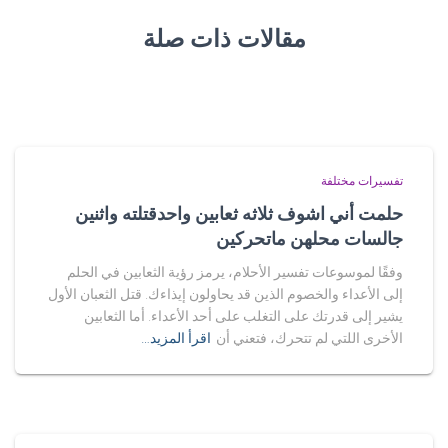
مقالات ذات صلة
تفسيرات مختلفة
حلمت أني اشوف ثلاثه ثعابين واحدقتلته واثنين
جالسات محلهن ماتحركين
وفقًا لموسوعات تفسير الأحلام، يرمز رؤية الثعابين في الحلم
إلى الأعداء والخصوم الذين قد يحاولون إيذاءك. قتل الثعبان الأول
يشير إلى قدرتك على التغلب على أحد الأعداء. أما الثعابين
الأخرى اللتي لم تتحرك، فتعني أن
اقرأ المزيد…