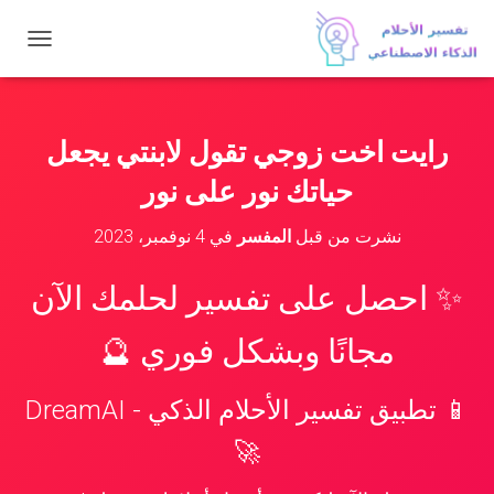
ت
ب
د
ي
ل
رايت اخت زوجي تقول لابنتي يجعل
ا
ل
حياتك نور على نور
ت
ن
نشرت من قبل
المفسر
في
4 نوفمبر، 2023
ق
ل
✨ احصل على تفسير لحلمك الآن
مجانًا وبشكل فوري 🔮
📱 تطبيق تفسير الأحلام الذكي - DreamAI
🚀