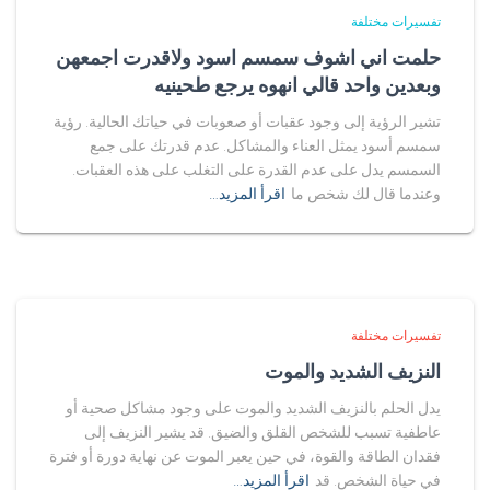
تفسيرات مختلفة
حلمت اني اشوف سمسم اسود ولاقدرت اجمعهن
وبعدين واحد قالي انهوه يرجع طحينيه
تشير الرؤية إلى وجود عقبات أو صعوبات في حياتك الحالية. رؤية
سمسم أسود يمثل العناء والمشاكل. عدم قدرتك على جمع
السمسم يدل على عدم القدرة على التغلب على هذه العقبات.
وعندما قال لك شخص ما
اقرأ المزيد…
تفسيرات مختلفة
النزيف الشديد والموت
يدل الحلم بالنزيف الشديد والموت على وجود مشاكل صحية أو
عاطفية تسبب للشخص القلق والضيق. قد يشير النزيف إلى
فقدان الطاقة والقوة، في حين يعبر الموت عن نهاية دورة أو فترة
في حياة الشخص. قد
اقرأ المزيد…