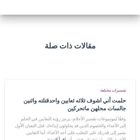
مقالات ذات صلة
تفسيرات مختلفة
حلمت أني اشوف ثلاثه ثعابين واحدقتلته واثنين
جالسات محلهن ماتحركين
وفقًا لموسوعات تفسير الأحلام، يرمز رؤية الثعابين في الحلم
إلى الأعداء والخصوم الذين قد يحاولون إيذاءك. قتل الثعبان الأول
يشير إلى قدرتك على التغلب على أحد الأعداء. أما الثعابين
الأخرى اللتي لم تتحرك، فتعني أن
اقرأ المزيد…