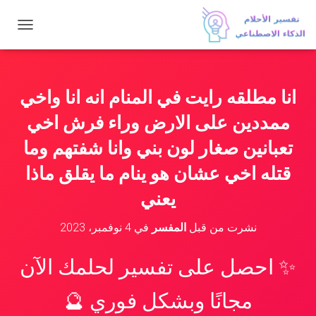
ت
ب
د
ي
ل
انا مطلقه رايت في المنام انه انا واخي
ا
ل
ممددين على الارض وراء فرش اخي
ت
ن
تعبانين صغار لون بني وانا شفتهم وما
ق
قتله اخي عشان هو ينام ما يقلق ماذا
ل
يعني
نشرت من قبل
المفسر
في
4 نوفمبر، 2023
✨ احصل على تفسير لحلمك الآن
مجانًا وبشكل فوري 🔮