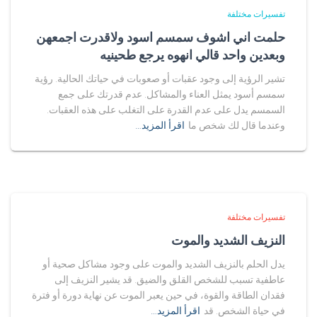
تفسيرات مختلفة
حلمت اني اشوف سمسم اسود ولاقدرت اجمعهن
وبعدين واحد قالي انهوه يرجع طحينيه
تشير الرؤية إلى وجود عقبات أو صعوبات في حياتك الحالية. رؤية
سمسم أسود يمثل العناء والمشاكل. عدم قدرتك على جمع
السمسم يدل على عدم القدرة على التغلب على هذه العقبات.
وعندما قال لك شخص ما
اقرأ المزيد…
تفسيرات مختلفة
النزيف الشديد والموت
يدل الحلم بالنزيف الشديد والموت على وجود مشاكل صحية أو
عاطفية تسبب للشخص القلق والضيق. قد يشير النزيف إلى
فقدان الطاقة والقوة، في حين يعبر الموت عن نهاية دورة أو فترة
في حياة الشخص. قد
اقرأ المزيد…