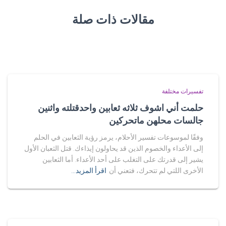
مقالات ذات صلة
تفسيرات مختلفة
حلمت أني اشوف ثلاثه ثعابين واحدقتلته واثنين
جالسات محلهن ماتحركين
وفقًا لموسوعات تفسير الأحلام، يرمز رؤية الثعابين في الحلم
إلى الأعداء والخصوم الذين قد يحاولون إيذاءك. قتل الثعبان الأول
يشير إلى قدرتك على التغلب على أحد الأعداء. أما الثعابين
الأخرى اللتي لم تتحرك، فتعني أن
اقرأ المزيد…