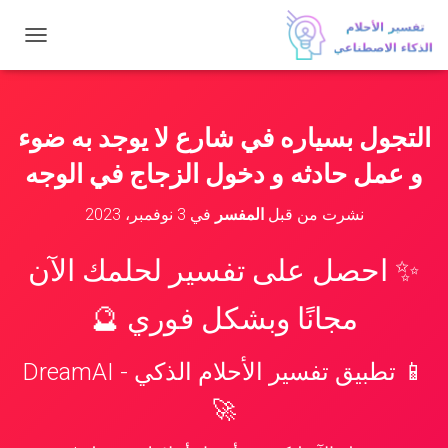
ت
ب
د
ي
ل
التجول بسياره في شارع لا يوجد به ضوء
ا
ل
و عمل حادثه و دخول الزجاج في الوجه
ت
ن
نشرت من قبل
المفسر
في
3 نوفمبر، 2023
ق
ل
✨ احصل على تفسير لحلمك الآن
مجانًا وبشكل فوري 🔮
📱 تطبيق تفسير الأحلام الذكي - DreamAI
🚀