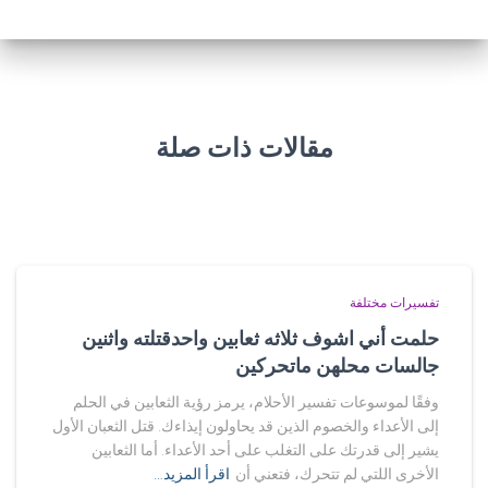
مقالات ذات صلة
تفسيرات مختلفة
حلمت أني اشوف ثلاثه ثعابين واحدقتلته واثنين
جالسات محلهن ماتحركين
وفقًا لموسوعات تفسير الأحلام، يرمز رؤية الثعابين في الحلم
إلى الأعداء والخصوم الذين قد يحاولون إيذاءك. قتل الثعبان الأول
يشير إلى قدرتك على التغلب على أحد الأعداء. أما الثعابين
الأخرى اللتي لم تتحرك، فتعني أن
اقرأ المزيد…