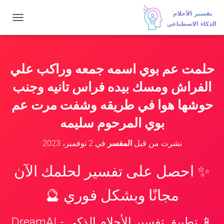
ت
ب
د
ي
ل
حلمت عم بوي اسمه جمعه وراكب علي
ا
ل
الفراش ومسك بيده فراس تانيه وجنب
ت
ن
حوشها هوا في طريقه وشفت مرت عم
ق
بوي المرحوم سليمه
ل
نشرت من قبل
المفسر
في
2 نوفمبر، 2023
✨ احصل على تفسير لحلمك الآن
مجانًا وبشكل فوري 🔮
📱 تطبيق تفسير الأحلام الذكي - DreamAI