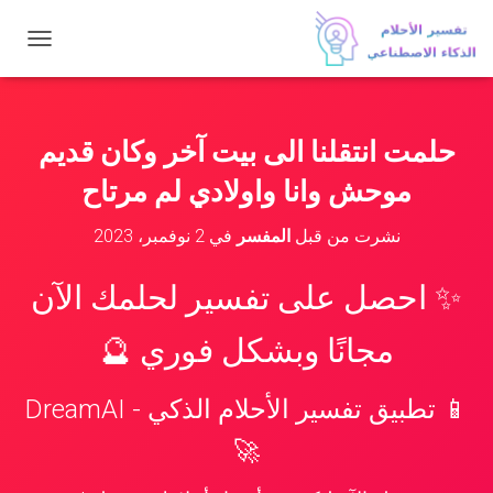
ت
ب
د
ي
ل
حلمت انتقلنا الى بيت آخر وكان قديم
ا
ل
موحش وانا واولادي لم مرتاح
ت
ن
نشرت من قبل
المفسر
في
2 نوفمبر، 2023
ق
ل
✨ احصل على تفسير لحلمك الآن
مجانًا وبشكل فوري 🔮
📱 تطبيق تفسير الأحلام الذكي - DreamAI
🚀