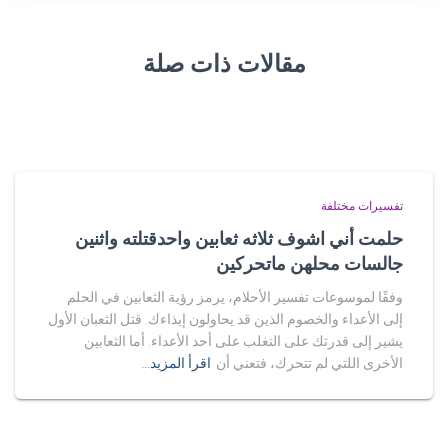
مقالات ذات صلة
تفسيرات مختلفة
حلمت أني اشوف ثلاثه ثعابين واحدقتلته واثنين
جالسات محلهن ماتحركين
وفقًا لموسوعات تفسير الأحلام، يرمز رؤية الثعابين في الحلم
إلى الأعداء والخصوم الذين قد يحاولون إيذاءك. قتل الثعبان الأول
يشير إلى قدرتك على التغلب على أحد الأعداء. أما الثعابين
الأخرى اللتي لم تتحرك، فتعني أن
اقرأ المزيد…