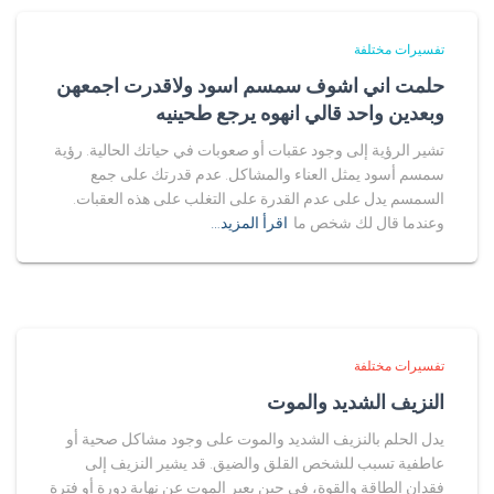
تفسيرات مختلفة
حلمت اني اشوف سمسم اسود ولاقدرت اجمعهن
وبعدين واحد قالي انهوه يرجع طحينيه
تشير الرؤية إلى وجود عقبات أو صعوبات في حياتك الحالية. رؤية
سمسم أسود يمثل العناء والمشاكل. عدم قدرتك على جمع
السمسم يدل على عدم القدرة على التغلب على هذه العقبات.
وعندما قال لك شخص ما
اقرأ المزيد…
تفسيرات مختلفة
النزيف الشديد والموت
يدل الحلم بالنزيف الشديد والموت على وجود مشاكل صحية أو
عاطفية تسبب للشخص القلق والضيق. قد يشير النزيف إلى
فقدان الطاقة والقوة، في حين يعبر الموت عن نهاية دورة أو فترة