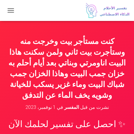
ت
ب
د
ي
ل
كنت مستأجر بيت وخرجت منه
ا
ل
وستأجرت بيت ثاني ولمن سكنت هاذا
ت
ن
البيت اناومرتي وبناتي بعد أيام أحلم به
ق
خزان جمب البيت وهاذا الخزان جمب
ل
شباك البيت وماء غزير يسكب للخيانة
وشويه يخف الماء عن التدفق
نشرت من قبل
المفسر
في
1 نوفمبر، 2023
✨ احصل على تفسير لحلمك الآن