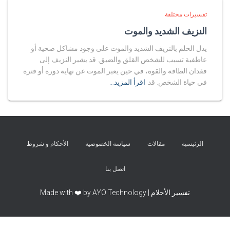
تفسيرات مختلفة
النزيف الشديد والموت
يدل الحلم بالنزيف الشديد والموت على وجود مشاكل صحية أو
عاطفية تسبب للشخص القلق والضيق. قد يشير النزيف إلى
فقدان الطاقة والقوة، في حين يعبر الموت عن نهاية دورة أو فترة
في حياة الشخص. قد
اقرأ المزيد…
الرئيسية
مقالات
سياسة الخصوصية
الأحكام و شروط
اتصل بنا
تفسير الأحلام | Made with ❤️ by AYO Technology