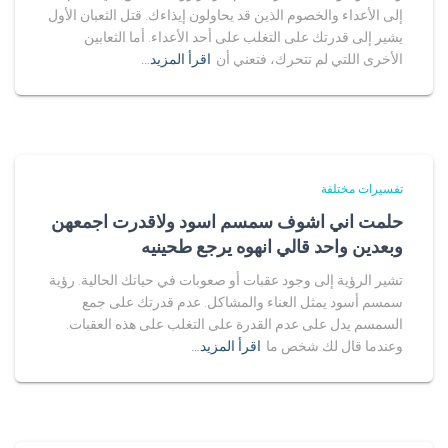
إلى الأعداء والخصوم الذين قد يحاولون إيذاءك. قتل الثعبان الأول
يشير إلى قدرتك على التغلب على أحد الأعداء. أما الثعابين
الأخرى اللتي لم تتحرك، فتعني أن
اقرأ المزيد…
تفسيرات مختلفة
حلمت اني اشوف سمسم اسود ولاقدرت اجمعهن
وبعدين واحد قالي انهوه يرجع طحينيه
تشير الرؤية إلى وجود عقبات أو صعوبات في حياتك الحالية. رؤية
سمسم أسود يمثل العناء والمشاكل. عدم قدرتك على جمع
السمسم يدل على عدم القدرة على التغلب على هذه العقبات.
وعندما قال لك شخص ما
اقرأ المزيد…