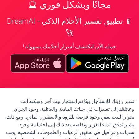
مجانًا وبشكل فوري 🔮
📱 تطبيق تفسير الأحلام الذكي - DreamAI
🚀
حمله الآن لتكتشف أسرار أحلامك بسهولة !
تشير رؤيتك للاستأجار بيتًا ثم استئجار بيت آخر وسكنه أنت
وعائلتك إلى تغييرات في حياتك المادية والعائلية. وجود الخزان
بجوار البيت يعني وجود فرصة للثروة والاستقرار المالي. ومع ذلك،
يشير تدفق الماء الغزير وتقلصه بعد ذلك إلى احتمالية وجود
تحديات وعراقيل في تحقيق الرغبات والطموحات الشخصية. يجب