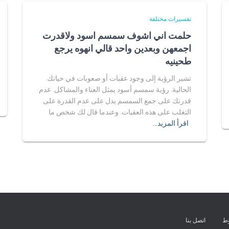
تفسيرات مختلفة
حلمت اني اشوف سمسم اسود ولاقدرت
اجمعهن وبعدين واحد قالي انهوه يرجع
طحينيه
تشير الرؤية إلى وجود عقبات أو صعوبات في حياتك
الحالية. رؤية سمسم أسود يمثل العناء والمشاكل. عدم
قدرتك على جمع السمسم يدل على عدم القدرة على
التغلب على هذه العقبات. وعندما قال لك شخص ما
اقرأ المزيد…
وط
اتصل بنا