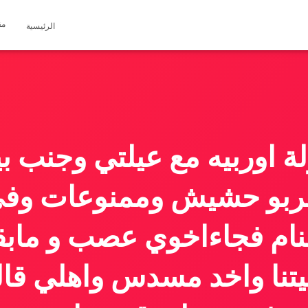
مق
الرئيسية
ة اوربيه مع عيلتي وجنب ب
بو حشيش وممنوعات وفي 
ننام فجاءاخوي عصب و مابق
تنا واخد مسدس واهلي قال