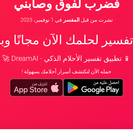
فضرب لفوق وصابني
نشرت من قبل
المفسر
في
1 نوفمبر، 2023
سير لحلمك الآن مجانًا و
📱 تطبيق تفسير الأحلام الذكي - DreamAI 🚀
حمله الآن لتكتشف أسرار أحلامك بسهولة !