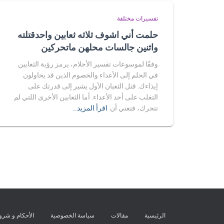
تفسيرات مختلفة
حلمت أني اشوف ثلاثه ثعابين واحدقتلته
واثنين جالسات محلهن ماتحركين
وفقًا لموسوعات تفسير الأحلام، يرمز رؤية الثعابين
في الحلم إلى الأعداء والخصوم الذين قد يحاولون
إيذاءك. قتل الثعبان الأول يشير إلى قدرتك على
التغلب على أحد الأعداء. أما الثعابين الأخرى اللتي لم
تتحرك، فتعني أن
اقرأ المزيد…
الرئيسية
مقالات
سياسة الخصوصية
الأحكام و شر