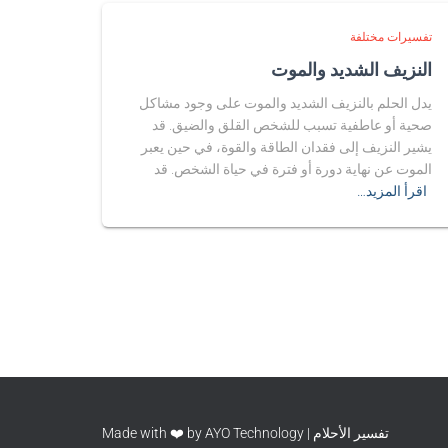
تفسيرات مختلفة
النزيف الشديد والموت
يدل الحلم بالنزيف الشديد والموت على وجود مشاكل
صحية أو عاطفية تسبب للشخص القلق والضيق. قد
يشير النزيف إلى فقدان الطاقة والقوة، في حين يعبر
الموت عن نهاية دورة أو فترة في حياة الشخص. قد
اقرأ المزيد…
تفسير الأحلام | Made with ❤️ by AYO Technology