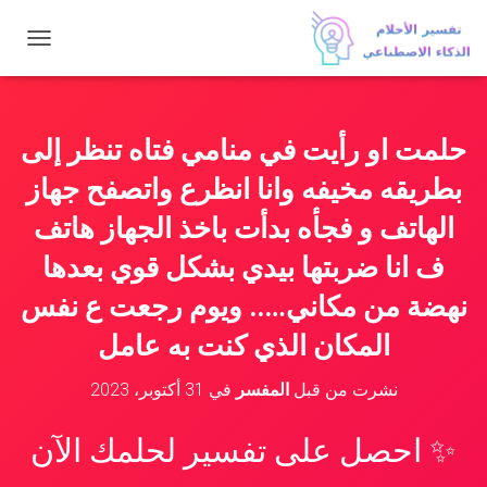
ت
ب
د
ي
ل
حلمت او رأيت في منامي فتاه تنظر إلى
ا
ل
بطريقه مخيفه وانا انظرع واتصفح جهاز
ت
ن
الهاتف و فجأه بدأت باخذ الجهاز هاتف
ق
ف انا ضربتها بيدي بشكل قوي بعدها
ل
نهضة من مكاني….. ويوم رجعت ع نفس
المكان الذي كنت به عامل
نشرت من قبل
المفسر
في
31 أكتوبر، 2023
✨ احصل على تفسير لحلمك الآن