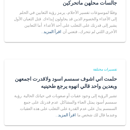
جالسات محلهن ماتحركين
وفقًا لموسوعات تفسير الأحلام، يرمز رؤية الثعابين في الحلم
إلى الأعداء والخصوم الذين قد يحاولون إيذاءك. قتل الثعبان الأول
يشير إلى قدرتك على التغلب على أحد الأعداء. أما الثعابين
الأخرى اللتي لم تتحرك، فتعني أن
اقرأ المزيد…
تفسيرات مختلفة
حلمت اني اشوف سمسم اسود ولاقدرت اجمعهن
وبعدين واحد قالي انهوه يرجع طحينيه
تشير الرؤية إلى وجود عقبات أو صعوبات في حياتك الحالية. رؤية
سمسم أسود يمثل العناء والمشاكل. عدم قدرتك على جمع
السمسم يدل على عدم القدرة على التغلب على هذه العقبات.
وعندما قال لك شخص ما
اقرأ المزيد…