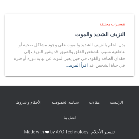
تفسيرات مختلفة
النزيف الشديد والموت
يدل الحلم بالنزيف الشديد والموت على وجود مشاكل صحية أو
عاطفية تسبب للشخص القلق والضيق. قد يشير النزيف إلى
فقدان الطاقة والقوة، في حين يعبر الموت عن نهاية دورة أو فترة
في حياة الشخص. قد
اقرأ المزيد…
الرئيسية
مقالات
سياسة الخصوصية
الأحكام و شروط
اتصل بنا
تفسير الأحلام | Made with ❤️ by AYO Technology