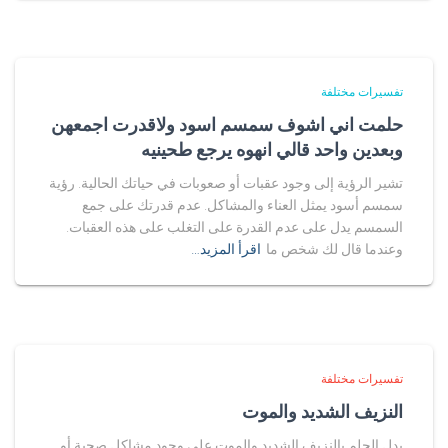
تفسيرات مختلفة
حلمت اني اشوف سمسم اسود ولاقدرت اجمعهن
وبعدين واحد قالي انهوه يرجع طحينيه
تشير الرؤية إلى وجود عقبات أو صعوبات في حياتك الحالية. رؤية
سمسم أسود يمثل العناء والمشاكل. عدم قدرتك على جمع
السمسم يدل على عدم القدرة على التغلب على هذه العقبات.
وعندما قال لك شخص ما
اقرأ المزيد…
تفسيرات مختلفة
النزيف الشديد والموت
يدل الحلم بالنزيف الشديد والموت على وجود مشاكل صحية أو