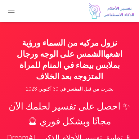
ت
ب
د
ي
ل
نزول مركبه من السماء ورؤية
ا
ل
اشعهاالشمس على الوجه ورجال
ت
ن
بملابس بيضاء في المنام للمراة
ق
المتزوجه بعد الخلاف
ل
نشرت من قبل
المفسر
في
30 أكتوبر، 2023
✨ احصل على تفسير لحلمك الآن
مجانًا وبشكل فوري 🔮
📱 تطبيق تفسير الأحلام الذكي - DreamAI