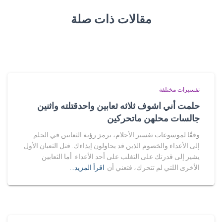
مقالات ذات صلة
تفسيرات مختلفة
حلمت أني اشوف ثلاثه ثعابين واحدقتلته واثنين
جالسات محلهن ماتحركين
وفقًا لموسوعات تفسير الأحلام، يرمز رؤية الثعابين في الحلم
إلى الأعداء والخصوم الذين قد يحاولون إيذاءك. قتل الثعبان الأول
يشير إلى قدرتك على التغلب على أحد الأعداء. أما الثعابين
الأخرى اللتي لم تتحرك، فتعني أن
اقرأ المزيد…