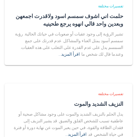
تفسيرات مختلفة
حلمت اني اشوف سمسم اسود ولاقدرت اجمعهن
وبعدين واحد قالي انهوه يرجع طحينيه
تشير الرؤية إلى وجود عقبات أو صعوبات في حياتك الحالية. رؤية
سمسم أسود يمثل العناء والمشاكل. عدم قدرتك على جمع
السمسم يدل على عدم القدرة على التغلب على هذه العقبات.
وعندما قال لك شخص ما
اقرأ المزيد…
تفسيرات مختلفة
النزيف الشديد والموت
يدل الحلم بالنزيف الشديد والموت على وجود مشاكل صحية أو
عاطفية تسبب للشخص القلق والضيق. قد يشير النزيف إلى
فقدان الطاقة والقوة، في حين يعبر الموت عن نهاية دورة أو فترة
في حياة الشخص. قد
اقرأ المزيد…