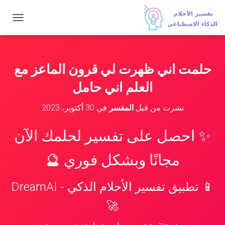
ت
ب
د
ي
ل
حلمت اني ظهرت لي قرون الماعز مع
ا
ل
العلم اني حامل
ت
ن
نشرت من قبل
المفسر
في
30 أكتوبر، 2023
ق
ل
✨ احصل على تفسير لحلمك الآن
مجانًا وبشكل فوري 🔮
📱 تطبيق تفسير الأحلام الذكي - DreamAI
🚀