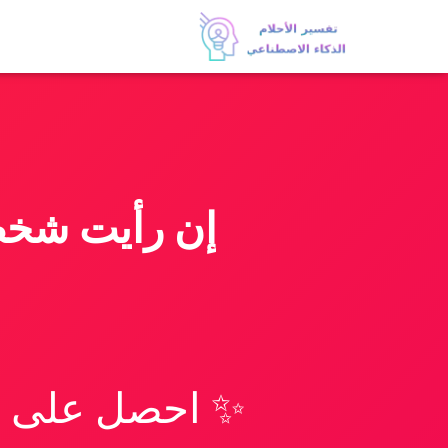
إن رأيت شخص 
✨ احصل على تف